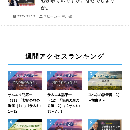
心が騒ぐのですが、なぜでしょう
か。
2025.04.10
スピーカー 中川健一
週間アクセスランキング
1
2
3
サムエル記第一
サムエル記第一
ヨハネの福音書（1）
（11）「契約の箱の
（12）「契約の箱の
－前書き－
返還（1）」1サム6：
返還（2）」1サム6：
1～12
13～7：1
4
5
6