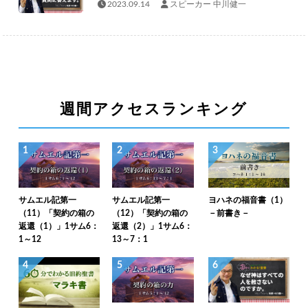
2023.09.14
スピーカー 中川健一
週間アクセスランキング
1
2
3
サムエル記第一
サムエル記第一
ヨハネの福音書（1）
（11）「契約の箱の
（12）「契約の箱の
－前書き－
返還（1）」1サム6：
返還（2）」1サム6：
1～12
13～7：1
4
5
6