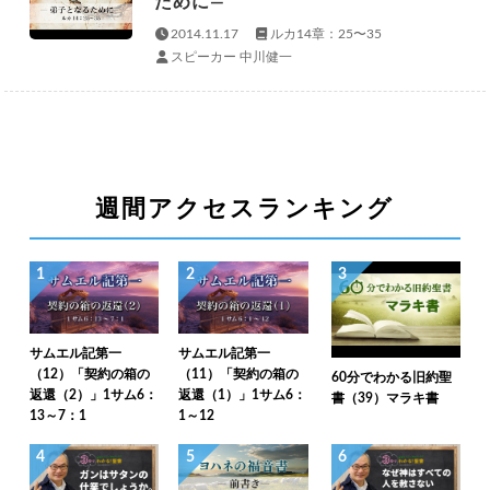
ために—
2014.11.17
ルカ14章：25〜35
スピーカー 中川健一
週間アクセスランキング
1
2
3
サムエル記第一
サムエル記第一
（12）「契約の箱の
（11）「契約の箱の
60分でわかる旧約聖
返還（2）」1サム6：
返還（1）」1サム6：
書（39）マラキ書
13～7：1
1～12
4
5
6