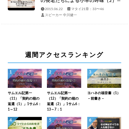
の長老たちによる小羊の吟味（2）—
2015.06.22
マタイ21章：33〜46
スピーカー 中川健一
週間アクセスランキング
1
2
3
サムエル記第一
サムエル記第一
ヨハネの福音書（1）
（11）「契約の箱の
（12）「契約の箱の
－前書き－
返還（1）」1サム6：
返還（2）」1サム6：
1～12
13～7：1
4
5
6