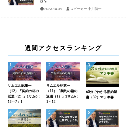
か。
2023.10.05
スピーカー 中川健一
週間アクセスランキング
1
2
3
サムエル記第一
サムエル記第一
（12）「契約の箱の
（11）「契約の箱の
60分でわかる旧約聖
返還（2）」1サム6：
返還（1）」1サム6：
書（39）マラキ書
13～7：1
1～12
4
5
6