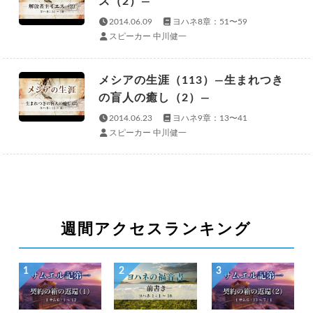
ス（2）—
2014.06.09
ヨハネ8章：51〜59
スピーカー 中川健一
メシアの生涯（113）—生まれつき
の盲人の癒し（2）—
2014.06.23
ヨハネ9章：13〜41
スピーカー 中川健一
週間アクセスランキング
1
2
3