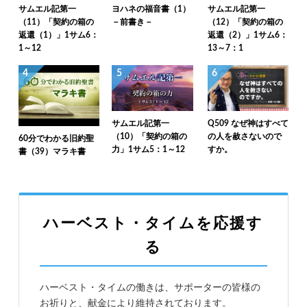
サムエル記第一
ヨハネの福音書（1）
サムエル記第一
（11）「契約の箱の
－前書き－
（12）「契約の箱の
返還（1）」1サム6：
返還（2）」1サム6：
1～12
13～7：1
4
5
6
サムエル記第一
Q509 なぜ神はすべて
（10）「契約の箱の
の人を赦さないので
60分でわかる旧約聖
力」1サム5：1～12
すか。
書（39）マラキ書
ハーベスト・タイムを応援す
る
ハーベスト・タイムの働きは、サポーターの皆様の
お祈りと、献金により維持されております。