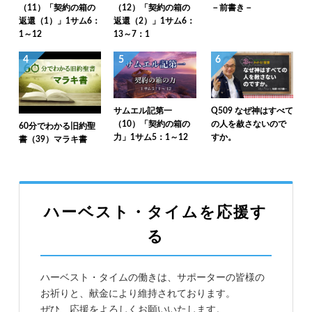
（11）「契約の箱の
（12）「契約の箱の
－前書き－
返還（1）」1サム6：
返還（2）」1サム6：
1～12
13～7：1
4
5
6
サムエル記第一
Q509 なぜ神はすべて
（10）「契約の箱の
の人を赦さないので
60分でわかる旧約聖
力」1サム5：1～12
すか。
書（39）マラキ書
ハーベスト・タイムを応援す
る
ハーベスト・タイムの働きは、サポーターの皆様の
お祈りと、献金により維持されております。
ぜひ、応援をよろしくお願いいたします。