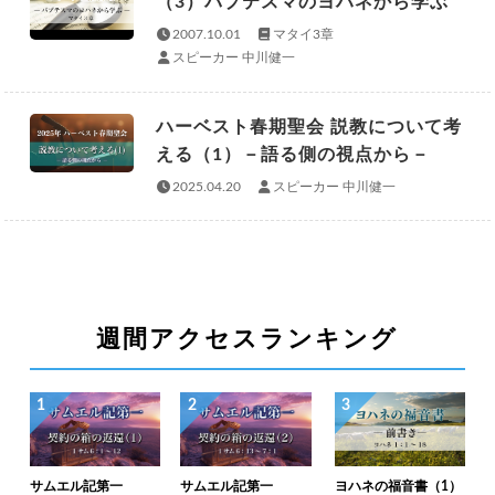
（3）バプテスマのヨハネから学ぶ
2007.10.01
マタイ3章
スピーカー 中川健一
ハーベスト春期聖会 説教について考
える（1）－語る側の視点から－
2025.04.20
スピーカー 中川健一
週間アクセスランキング
1
2
3
サムエル記第一
サムエル記第一
ヨハネの福音書（1）