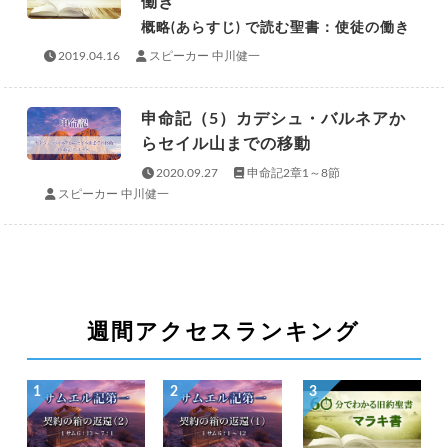
働き
概略(あらすじ) で読む聖書：使徒の働き
2019.04.16
スピーカー 中川健一
申命記（5）カデシュ・バルネアか
らセイル山までの移動
2020.09.27
申命記2章1～8節
スピーカー 中川健一
週間アクセスランキング
1
2
3