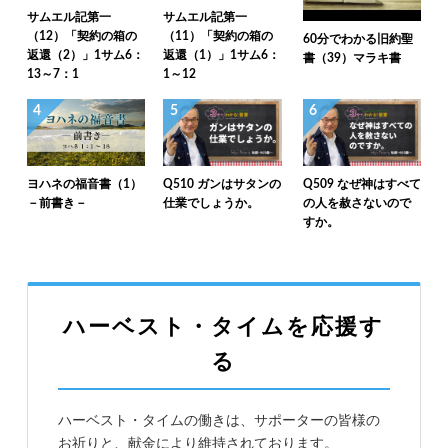
サムエル記第一
サムエル記第一
（12）「契約の箱の
（11）「契約の箱の
60分でわかる旧約聖
返還（2）」1サム6：
返還（1）」1サム6：
書（39）マラキ書
13～7：1
1～12
4
5
6
ヨハネの福音書（1）
Q510 ガンはサタンの
Q509 なぜ神はすべて
－前書き－
仕業でしょうか。
の人を赦さないので
すか。
ハーベスト・タイムを応援す
る
ハーベスト・タイムの働きは、サポーターの皆様の
お祈りと、献金により維持されております。