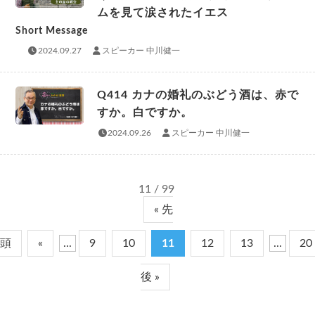
ムを見て涙されたイエス
Short Message
2024.09.27
スピーカー 中川健一
Q414 カナの婚礼のぶどう酒は、赤で
すか。白ですか。
2024.09.26
スピーカー 中川健一
11 / 99
« 先
頭
«
...
9
10
11
12
13
...
20
後 »