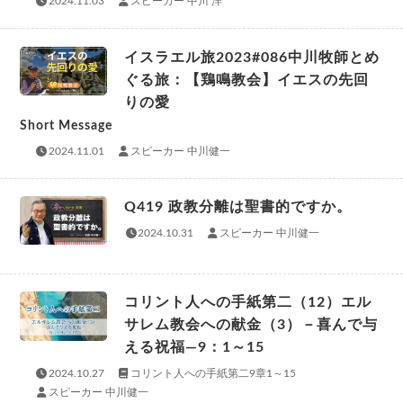
2024.11.03
スピーカー 中川 洋
イスラエル旅2023#086中川牧師とめ
ぐる旅：【鶏鳴教会】イエスの先回
りの愛
Short Message
2024.11.01
スピーカー 中川健一
Q419 政教分離は聖書的ですか。
2024.10.31
スピーカー 中川健一
コリント人への手紙第二（12）エル
サレム教会への献金（3）－喜んで与
える祝福―9：1～15
2024.10.27
コリント人への手紙第二9章1～15
スピーカー 中川健一