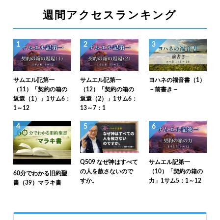
週間アクセスランキング
1
2
3
サムエル記第一
サムエル記第一
ヨハネの福音書（1）
（11）「契約の箱の
（12）「契約の箱の
－前書き－
返還（1）」1サム6：
返還（2）」1サム6：
1～12
13～7：1
4
5
6
Q509 なぜ神はすべて
サムエル記第一
の人を赦さないので
（10）「契約の箱の
60分でわかる旧約聖
すか。
力」1サム5：1～12
書（39）マラキ書