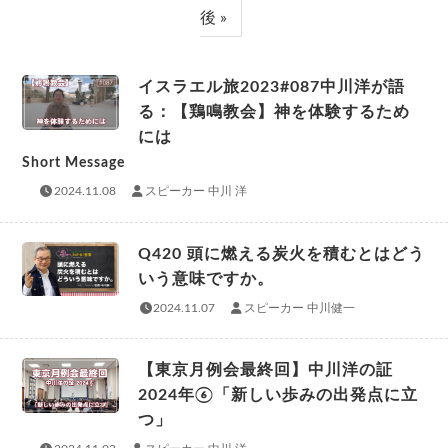
後 »
イスラエル旅2023#087中川洋が語
る：【鶏鳴教会】神を体験するため
には
Short Message
2024.11.08
スピーカー 中川 洋
Q420 頭に燃える炭火を積むとはどう
いう意味ですか。
2024.11.07
スピーカー 中川健一
【東京月例会最終回】中川洋の証
2024年⑥「新しい歩みの出発点に立
つ」