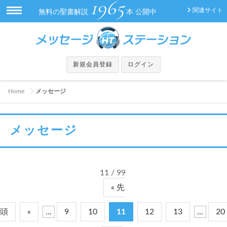
1965
関連サイト
無料の聖書解説
本 公開中
新規会員登録
ログイン
Home
メッセージ
メッセージ
11 / 99
« 先
頭
«
...
9
10
11
12
13
...
20