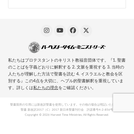
私たちはプロテスタントのキリスト教福音団体です。『1. 聖書
のことばを字義どおりに解釈する 2. 文脈を重視する 3. 当時の
人たちが理解した方法で聖書を読む 4. イスラエルと教会を区
別する』この4点を大切に、ヘブル的聖書解釈を重視していま
す。詳しくは
私たちの理念
をご確認ください。
聖書箇所の引用には新改訳聖書を使用しています。その他の場合は明記いたします。
聖書 新改訳2017（C）2017 新日本聖書刊行会 許諾番号4-2-856号
Copyright ©
2026 Harvest Time Ministries, All Rights Reserved.