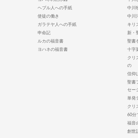
ヘブル人への手紙
中川
使徒の働き
中川
ガラテヤ人への手紙
キリ
申命記
新・
ルカの福音書
聖書
ヨハネの福音書
十字
クリ
の
信仰
聖書
セー
単発
クリ
60
福音
創世