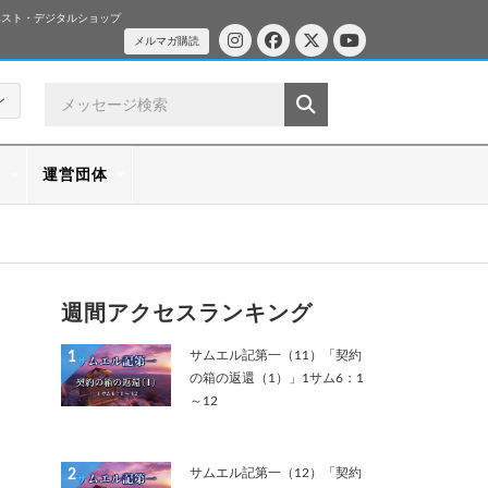
ベスト・デジタルショップ
メルマガ購読
ン
ス
運営団体
週間アクセスランキング
サムエル記第一（11）「契約
1
の箱の返還（1）」1サム6：1
～12
サムエル記第一（12）「契約
2