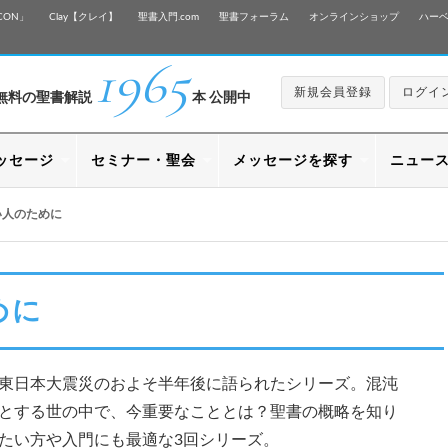
CON」
Clay【クレイ】
聖書入門.com
聖書フォーラム
オンラインショップ
ハー
1965
新規会員登録
ログイ
無料の聖書解説
本 公開中
ッセージ
セミナー・聖会
メッセージを探す
ニュー
い人のために
めに
東日本大震災のおよそ半年後に語られたシリーズ。混沌
とする世の中で、今重要なこととは？聖書の概略を知り
たい方や入門にも最適な3回シリーズ。