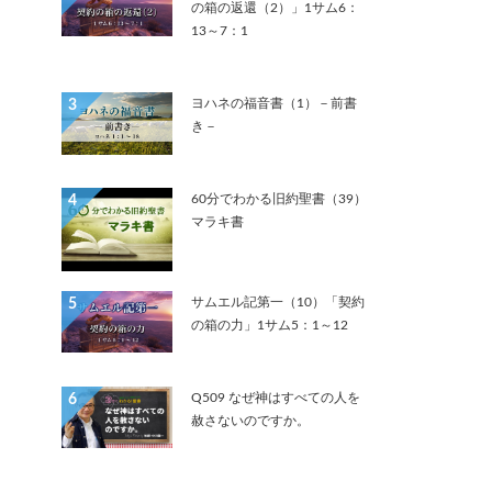
の箱の返還（2）」1サム6：
13～7：1
ヨハネの福音書（1）－前書
3
き－
60分でわかる旧約聖書（39）
4
マラキ書
サムエル記第一（10）「契約
5
の箱の力」1サム5：1～12
Q509 なぜ神はすべての人を
6
赦さないのですか。