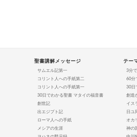
聖書講解メッセージ
テー
サムエル記第一
3分
コリント人への手紙第二
60
コリント人への手紙第一
30
30日でわかる聖書 マタイの福音書
創造
創世記
イスラ
出エジプト記
日ユ
ローマ人への手紙
オカ
メシアの生涯
神の
ヨハネの黙示録
中川