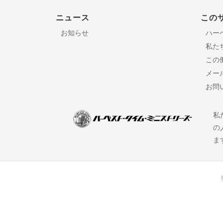
ニュース
この
お知らせ
ハー
私た
この
メー
お問
私
の
ま