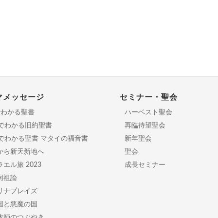
マメッセージ
セミナー・聖会
でわかる聖書
ハーベスト聖会
分でわかる旧約聖書
再臨待望聖会
日でわかる聖書 マタイの福音書
新年聖会
から新天新地へ
聖会
エル旅 2023
成長セミナー
同祖論
リナプレイズ
国と悪魔の国
牧師のつぶやき