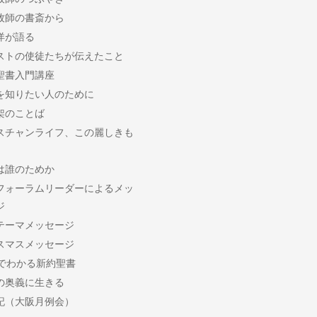
牧師の書斎から
洋が語る
ストの使徒たちが伝えたこと
聖書入門講座
を知りたい人のために
架のことば
スチャンライフ、この麗しきも
は誰のためか
フォーラムリーダーによるメッ
ジ
テーマメッセージ
スマスメッセージ
分でわかる新約聖書
の奥義に生きる
記（大阪月例会）