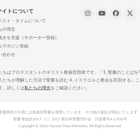
サイトについて
ベスト・タイムについて
ちの理念
働きを支援（サポーター登録）
ルマガジン登録
い合わせ
たちはプロテスタントのキリスト教福音団体です。『1. 聖書のことばを字義
人たちが理解した方法で聖書を読む 4. イスラエルと教会を区別する』
す。詳しくは
私たちの理念
をご確認ください。
聖書箇所の引用には新改訳聖書を使用しています。その他の場合は明記いたします
聖書 新改訳2017（C）2017 新日本聖書刊行会 許諾番号4-2-856号
Copyright ©
2026 Harvest Time Ministries, All Rights Reserved.