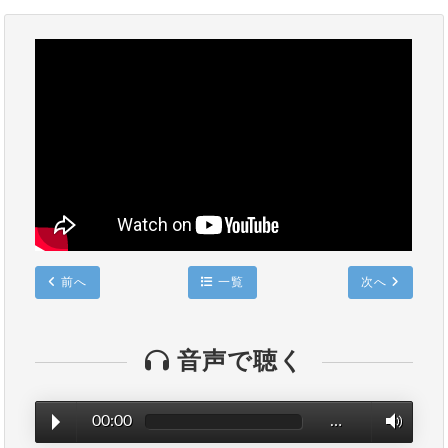
前へ
一覧
次へ
音声で聴く
00:00
…