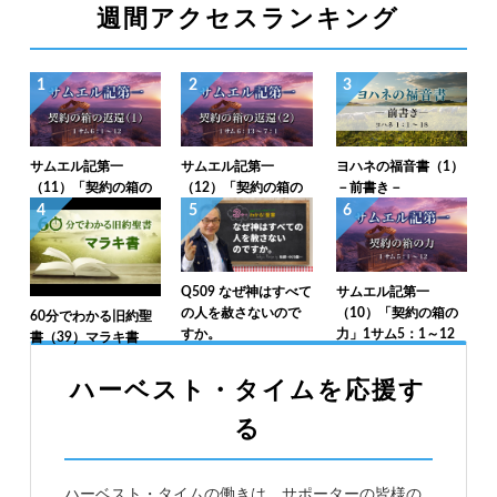
週間アクセスランキング
1
2
3
サムエル記第一
サムエル記第一
ヨハネの福音書（1）
（11）「契約の箱の
（12）「契約の箱の
－前書き－
返還（1）」1サム6：
返還（2）」1サム6：
4
5
6
1～12
13～7：1
Q509 なぜ神はすべて
サムエル記第一
の人を赦さないので
（10）「契約の箱の
60分でわかる旧約聖
すか。
力」1サム5：1～12
書（39）マラキ書
ハーベスト・タイムを応援す
る
ハーベスト・タイムの働きは、サポーターの皆様の