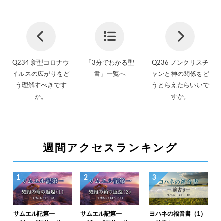
Q234 新型コロナウ
「3分でわかる聖
Q236 ノンクリスチ
イルスの広がりをど
書」一覧へ
ャンと神の関係をど
う理解すべきです
うとらえたらいいで
か。
すか。
週間アクセスランキング
1
2
3
サムエル記第一
サムエル記第一
ヨハネの福音書（1）