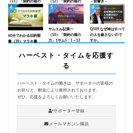
（11）「契約の箱の
（12）「契約の箱の
－前書き－
返還（1）」1サム6：
返還（2）」1サム6：
4
5
6
1～12
13～7：1
サムエル記第一
Q509 なぜ神はすべて
（10）「契約の箱の
の人を赦さないので
60分でわかる旧約聖
力」1サム5：1～12
すか。
書（39）マラキ書
ハーベスト・タイムを応援す
る
ハーベスト・タイムの働きは、サポーターの皆様の
お祈りと、献金により維持されております。
ぜひ、応援をよろしくお願いいたします。
サポーター登録
メールマガジン購読