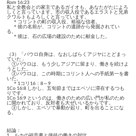
Rom 16:23
私と全教会との家主であるガイオも、あなたがたによろ
しくと言っています。市の収入役であるエラストと兄弟
クワルトもよろしくと言っています。
＊コリントの町の収入役、裕福な信者。
＊彼の名前が、コリントの遺跡から発掘されてい
る。
＊彼は、石の広場の建設のために献金した。
（3）「パウロ自身は、なおしばらくアジヤにとどまっ
ていた」
①パウロは、もう少しアジアに留まり、働きを続けよ
うとした。
②パウロは、この時期にコリント人への手紙第一を書
いた。
＊1コリ16：8～9
1Co 16:8 しかし、五旬節まではエペソに滞在するつも
りです。
1Co 16:9 というのは、働きのための広い門が私のため
に開かれており、反対者も大ぜいいるからです。
②しかし、エペソで暴動が起り、町を出ることにな
る。
結論：
1．ルカの福音書と使徒の働きの対比