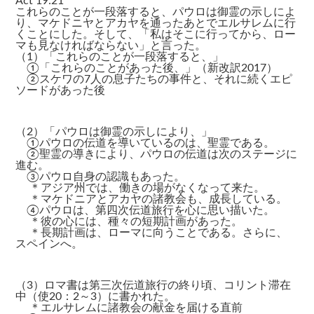
Act 19:21
これらのことが一段落すると、パウロは御霊の示しによ
り、マケドニヤとアカヤを通ったあとでエルサレムに行
くことにした。そして、「私はそこに行ってから、ロー
マも見なければならない」と言った。
（1）「これらのことが一段落すると、」
①「これらのことがあった後、」（新改訳2017）
②スケワの7人の息子たちの事件と、それに続くエピ
ソードがあった後
（2）「パウロは御霊の示しにより、」
①パウロの伝道を導いているのは、聖霊である。
②聖霊の導きにより、パウロの伝道は次のステージに
進む。
③パウロ自身の認識もあった。
＊アジア州では、働きの場がなくなって来た。
＊マケドニアとアカヤの諸教会も、成長している。
④パウロは、第四次伝道旅行を心に思い描いた。
＊彼の心には、種々の短期計画があった。
＊長期計画は、ローマに向うことである。さらに、
スペインへ。
（3）ロマ書は第三次伝道旅行の終り頃、コリント滞在
中（使20：2～3）に書かれた。
＊エルサレムに諸教会の献金を届ける直前