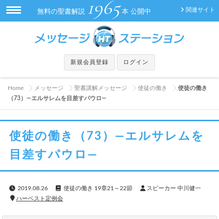
1965
関連サイト
無料の聖書解説
本 公開中
新規会員登録
ログイン
Home
メッセージ
聖書講解メッセージ
使徒の働き
使徒の働き
（73）―エルサレムを目差すパウロ―
使徒の働き（73）―エルサレムを
目差すパウロ―
2019.08.26
使徒の働き 19章21～22節
スピーカー 中川健一
ハーベスト定例会