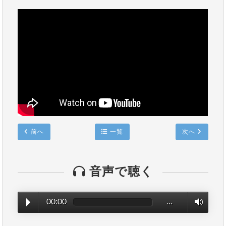
前へ
一覧
次へ
音声で聴く
00:00
…