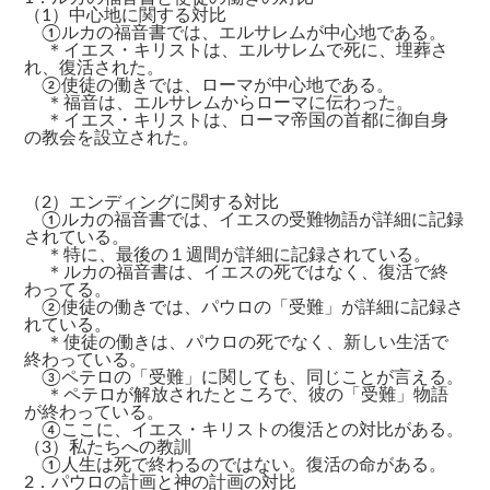
（1）中心地に関する対比
①ルカの福音書では、エルサレムが中心地である。
＊イエス・キリストは、エルサレムで死に、埋葬さ
れ、復活された。
②使徒の働きでは、ローマが中心地である。
＊福音は、エルサレムからローマに伝わった。
＊イエス・キリストは、ローマ帝国の首都に御自身
の教会を設立された。
（2）エンディングに関する対比
①ルカの福音書では、イエスの受難物語が詳細に記録
されている。
＊特に、最後の１週間が詳細に記録されている。
＊ルカの福音書は、イエスの死ではなく、復活で終
わってる。
②使徒の働きでは、パウロの「受難」が詳細に記録さ
れている。
＊使徒の働きは、パウロの死でなく、新しい生活で
終わっている。
③ペテロの「受難」に関しても、同じことが言える。
＊ペテロが解放されたところで、彼の「受難」物語
が終わっている。
④ここに、イエス・キリストの復活との対比がある。
（3）私たちへの教訓
①人生は死で終わるのではない。復活の命がある。
2．パウロの計画と神の計画の対比