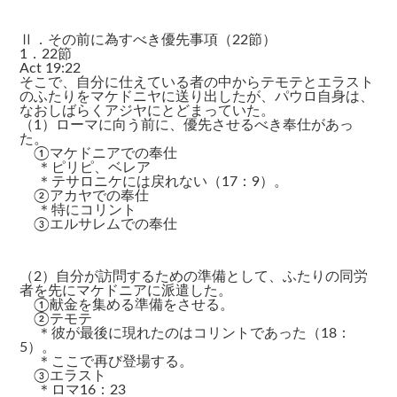
Ⅱ．その前に為すべき優先事項（22節）
1．22節
Act 19:22
そこで、自分に仕えている者の中からテモテとエラスト
のふたりをマケドニヤに送り出したが、パウロ自身は、
なおしばらくアジヤにとどまっていた。
（1）ローマに向う前に、優先させるべき奉仕があっ
た。
①マケドニアでの奉仕
＊ピリピ、ベレア
＊テサロニケには戻れない（17：9）。
②アカヤでの奉仕
＊特にコリント
③エルサレムでの奉仕
（2）自分が訪問するための準備として、ふたりの同労
者を先にマケドニアに派遣した。
①献金を集める準備をさせる。
②テモテ
＊彼が最後に現れたのはコリントであった（18：
5）。
＊ここで再び登場する。
③エラスト
＊ロマ16：23