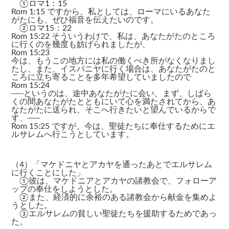
①ロマ1：15
Rom 1:15 ですから、私としては、ローマにいるあなた
がたにも、ぜひ福音を伝えたいのです。
②ロマ15：22
Rom 15:22 そういうわけで、私は、あなたがたのところ
に行くのを幾度も妨げられましたが、
Rom 15:23
今は、もうこの地方には私の働くべき所がなくなりまし
たし、また、イスパニヤに行く場合は、あなたがたのと
ころに立ち寄ることを多年希望していましたので
Rom 15:24
──というのは、途中あなたがたに会い、まず、しばら
くの間あなたがたとともにいて心を満たされてから、あ
なたがたに送られ、そこへ行きたいと望んでいるからで
す、──
Rom 15:25 ですが、今は、聖徒たちに奉仕するためにエ
ルサレムへ行こうとしています。
（4）「マケドニヤとアカヤを通ったあとでエルサレム
に行くことにした」
①彼は、マケドニアとアカヤの諸教会で、フォローア
ップの奉仕をしようとした。
②また、経済的に余裕のある諸教会から献金を集めよ
うとした。
③エルサレムの貧しい聖徒たちを援助するためであっ
た。