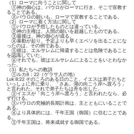
（1）ローマに向うことに関して
①神の御心は、パウロがローマに行き、そこで宣教す
ることである。
②パウロの願いも、ローマで宣教することである。
（2）ローマに着く方法に関して
①パウロが予想したものとは違っている。
②神の主権は、人間の願いを超越したものである。
③最後は、神の御心が成る。
④暴動が起り、予定よりも早くエペソを出ることにな
ったのは、その例である。
⑤彼は、エルサレムに帰還することは危険であること
を認識していた。
⑥それでも、彼はエルサレムに上ることをいとわなか
った。
（3）私たちへの教訓
①ルカ8：22（ゲラサ人の地）
Luk 8:22 そのころのある日のこと、イエスは弟子たちと
いっしょに舟に乗り、「さあ、湖の向こう岸へ渡ろう」
と言われた。それで弟子たちは舟を出した。
②イエスが「向こう岸へ渡ろう」と言われたなら、必
ず行ける。
③パウロの究極的長期計画は、主とともにいることで
ある。
④より具体的には、千年王国（御国）に住むことであ
る。
⑤千年王国は、将来成就する御国である。