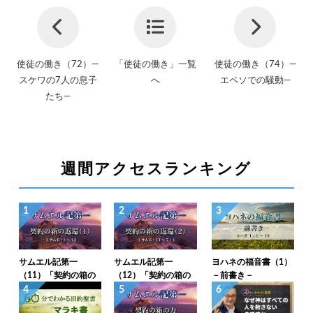
使徒の働き（72）―
「使徒の働き」一覧
使徒の働き（74）―
スケワの7人の息子
へ
エペソでの騒動―
たち―
週間アクセスランキング
1
2
3
サムエル記第一
サムエル記第一
ヨハネの福音書（1）
（11）「契約の箱の
（12）「契約の箱の
－前書き－
返還（1）」1サム6：
返還（2）」1サム6：
4
5
6
1～12
13～7：1