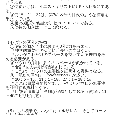
おられる。
②使徒たちは、イエス・キリストに用いられる器であ
る。
③使19：21～22は、第7の区分の目次のような役割を
果たしている。
④第7の区分の結論が、使28：30～31である。
⑤使徒の働きは、そこで終わる。
（4）第7の区分の特徴
①使徒の働き全体のおよそ3分の1を占める。
＊神学的重要性のゆえに、長いのではない。
＊ルカがこれだけのスペースを割いている理由を考
える必要がある。
②パウロの弁明に多くのスペースが割かれている。
＊合計5回の弁明が記録されている。
＊これは、パウロの無罪性を証明する資料となる。
③「私たち章句」（’We’section）が多い。
＊20：5～15、21：1～18、27：1～28：16
＊これは目撃者情報であり、やはりパウロの無罪性
を証明する資料となる。
＊目撃者情報は、詳細な記録として残る（使16：11
～40のピリピ伝道）。
（5）この段階で、パウロはエルサレム、そしてローマ