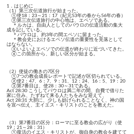
1．はじめに
（1）第三次伝道旅行が始まった。
①使18：23～21：17（紀元53年の春から56年の春）
②第三次伝道旅行の中心地は、エペソである。
＊ルカは、自由人としてのパウロの伝道活動の集大
成を記している。
＊パウロは、約3年の間エペソに留まった。
＊教会史におけるエペソ伝道の重要性を見落として
はならない。
③いよいよエペソでの伝道が終わりに近づいてきた。
④この箇所から、新しい区分が始まる。
（2）使徒の働きの7区分
①7つの教会成長レポートで記述が区切られている。
②使2：47、6：7、9：31、12：24、16：5、19：20
③第7番目は、使28：30～31である。
Act 28:30 こうしてパウロは満二年の間、自費で借りた
家に住み、たずねて来る人たちをみな迎えて、
Act 28:31 大胆に、少しも妨げられることなく、神の国
を宣べ伝え、主イエス・キリストのことを教えた。
（3）第7番目の区分：ローマに至る教会の広がり（使
19：21～28：31）
①復活のイエス・キリストが、御自身の教会を建てて