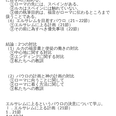
に目を向け始める。
①ローマの先には、スペインがある。
②ルカはスペインには触れていない。
③彼の執筆目的は、福音がローマに伝わるところまで
扱うことである。
（6）エルサレムを目差すパウロ（21～22節）
①エルサレムに上る計画（21節）
②その前に為すべき優先事項（22節）
結論：2つの対比
（1）ルカの福音書と使徒の働きの対比
①中心地に関する対比
②エンディングに関する対比
③私たちへの教訓
（2）パウロの計画と神の計画の対比
①ローマに向うことに関して
②ローマに着く方法に関して
③私たちへの教訓
エルサレムに上るというパウロの決意について学ぶ。
Ⅰ．エルサレムに上る計画（21節）
1．21節