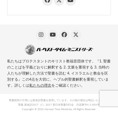
私たちはプロテスタントのキリスト教福音団体です。『1. 聖書
のことばを字義どおりに解釈する 2. 文脈を重視する 3. 当時の
人たちが理解した方法で聖書を読む 4. イスラエルと教会を区
別する』この4点を大切に、ヘブル的聖書解釈を重視していま
す。詳しくは
私たちの理念
をご確認ください。
聖書箇所の引用には新改訳聖書を使用しています。その他の場合は明記いたします。
聖書 新改訳2017（C）2017 新日本聖書刊行会 許諾番号4-2-856号
Copyright ©
2026 Harvest Time Ministries, All Rights Reserved.