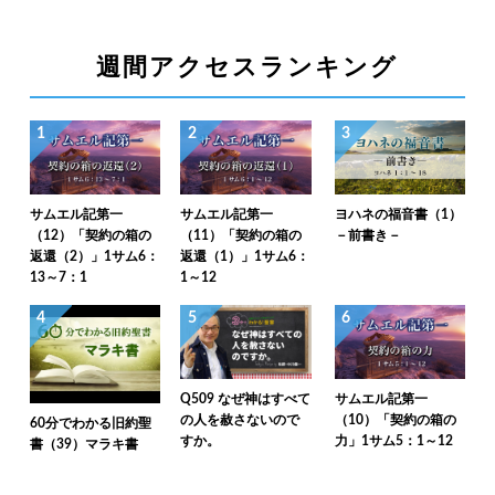
週間アクセスランキング
1
2
3
サムエル記第一
サムエル記第一
ヨハネの福音書（1）
（12）「契約の箱の
（11）「契約の箱の
－前書き－
返還（2）」1サム6：
返還（1）」1サム6：
13～7：1
1～12
4
5
6
Q509 なぜ神はすべて
サムエル記第一
の人を赦さないので
（10）「契約の箱の
60分でわかる旧約聖
すか。
力」1サム5：1～12
書（39）マラキ書