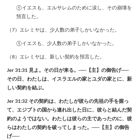
①イエスも、エルサレムのために涙し、その崩壊を
預言した。
（7）エレミヤは、少人数の弟子しかいなかった。
①イエスも、少人数の弟子しかいなかった。
（8）エレミヤは、新しい契約を預言した。
Jer 31:31
見よ。その日が来る。──【主】の御告げ──
その日、わたしは、イスラエルの家とユダの家とに、新
しい契約を結ぶ。
Jer 31:32
その契約は、わたしが彼らの先祖の手を握っ
て、エジプトの国から連れ出した日に、彼らと結んだ契
約のようではない。わたしは彼らの主であったのに、彼
らはわたしの契約を破ってしまった。──【主】の御告
げ──