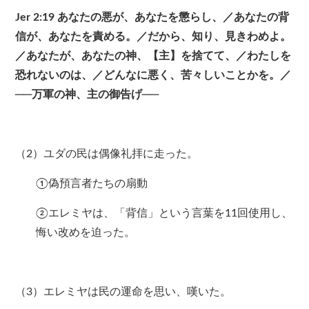
Jer 2:19
あなたの悪が、あなたを懲らし、／あなたの背
信が、あなたを責める。／だから、知り、見きわめよ。
／あなたが、あなたの神、【主】を捨てて、／わたしを
恐れないのは、／どんなに悪く、苦々しいことかを。／
──万軍の神、主の御告げ──
（2）ユダの民は偶像礼拝に走った。
①偽預言者たちの扇動
②エレミヤは、「背信」という言葉を11回使用し、
悔い改めを迫った。
（3）エレミヤは民の運命を思い、嘆いた。