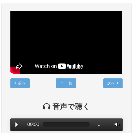
前へ
一覧
次へ
音声で聴く
00:00
…