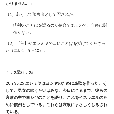
かりません。」
（1）若くして預言者として召された。
①神のことばを語るのが使命であるので、年齢は関
係がない。
（2）【主】がエレミヤの口にことばを授けてくださっ
た（エレ1：9～10）。
４．2歴35：25
2Ch 35:25
エレミヤはヨシヤのために哀歌を作った。そ
して、男女の歌うたいはみな、今日に至るまで、彼らの
哀歌の中でヨシヤのことを語り、これをイスラエルのた
めに慣例としている。これらは哀歌にまさしくしるされ
ている。