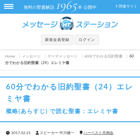
1965
関連サイト
無料の聖書解説
本 公開中
新規会員登録
ログイン
Home
メッセージ
テーマメッセージ
60分でわかる旧約聖書
60
分でわかる旧約聖書（24）エレミヤ書
60分でわかる旧約聖書（24）エレ
ミヤ書
概略(あらすじ) で読む聖書：エレミヤ書
2017.02.21
スピーカー 中川健一
ハーベスト月例会