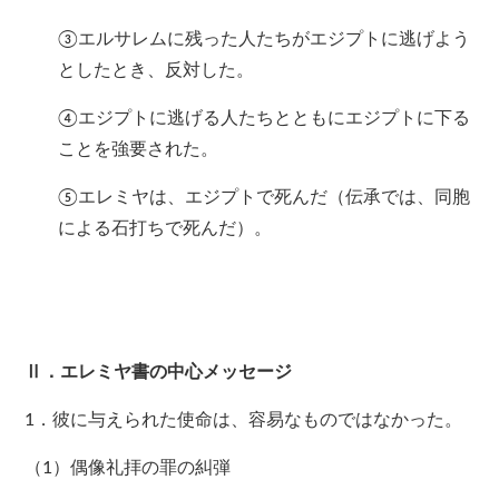
③エルサレムに残った人たちがエジプトに逃げよう
としたとき、反対した。
④エジプトに逃げる人たちとともにエジプトに下る
ことを強要された。
⑤エレミヤは、エジプトで死んだ（伝承では、同胞
による石打ちで死んだ）。
Ⅱ．エレミヤ書の中心メッセージ
1．彼に与えられた使命は、容易なものではなかった。
（1）偶像礼拝の罪の糾弾