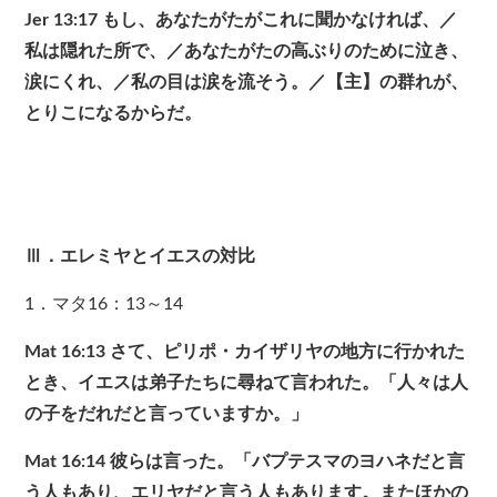
Jer 13:17
もし、あなたがたがこれに聞かなければ、／
私は隠れた所で、／あなたがたの高ぶりのために泣き、
涙にくれ、／私の目は涙を流そう。／【主】の群れが、
とりこになるからだ。
Ⅲ．エレミヤとイエスの対比
1．マタ16：13～14
Mat 16:13
さて、ピリポ・カイザリヤの地方に行かれた
とき、イエスは弟子たちに尋ねて言われた。「人々は人
の子をだれだと言っていますか。」
Mat 16:14
彼らは言った。「バプテスマのヨハネだと言
う人もあり、エリヤだと言う人もあります。またほかの