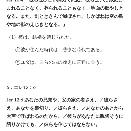
Jer 16:4
「彼らはひどい病気で死ぬ。彼らはいたみ悲し
まれることなく、葬られることもなく、地面の肥やしと
なる。また、剣とききんで滅ぼされ、しかばねは空の鳥
や地の獣のえじきとなる。」
（1）彼は、結婚を禁じられた。
①彼が住んだ時代は、悲惨な時代である。
②ユダは、自らの罪のゆえに苦難に会う。
6．エレ12：6
Jer 12:6
あなたの兄弟や、父の家の者さえ、／彼らさ
え、あなたを裏切り、／彼らさえ、／あなたのあとから
大声で呼ばわるのだから、／彼らがあなたに親切そうに
語りかけても、／彼らを信じてはならない。