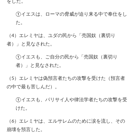
をした。
①イエスは、ローマの脅威が迫り来る中で奉仕をし
た。
（4）エレミヤは、ユダの民から「売国奴（裏切り
者）」と見なされた。
①イエスも、ご自分の民から「売国奴（裏切り
者）」と見なされた。
（5）エレミヤは偽預言者たちの攻撃を受けた（預言者
の中で最も苦しんだ）。
①イエスも、パリサイ人や律法学者たちの攻撃を受
けた。
（6）エレミヤは、エルサレムのために涙を流し、その
崩壊を預言した。