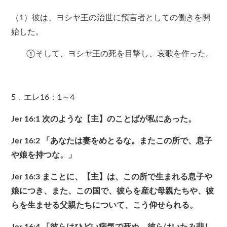
（1）彼は、ヨシヤ王の治世に預言者としての働きを開
始した。
①そして、ヨシヤ王の死を目撃し、哀歌を作った。
5．エレ16：1～4
Jer 16:1
次のような【主】のことばが私にあった。
Jer 16:2
「あなたは妻をめとるな。またこの所で、息子
や娘を持つな。」
Jer 16:3
まことに、【主】は、この所で生まれる息子や
娘につき、また、この国で、彼らを産む母親たちや、彼
らを生ませる父親たちについて、こう仰せられる。