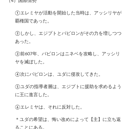
（4）国際情勢
①エレミヤが活動を開始した当時は、アッシリヤが
覇権国であった。
②しかし、エジプトとバビロンがその力を増しつつ
あった。
③前607年、バビロンはニネベを攻略し、アッシリ
ヤを滅ぼした。
④次にバビロンは、ユダに侵攻してきた。
⑤ユダの指導者層は、エジプトに援助を求めるよう
に王に進言した。
⑥エレミヤは、それに反対した。
＊ユダの希望は、悔い改めによって【主】に立ち返
ることにある。