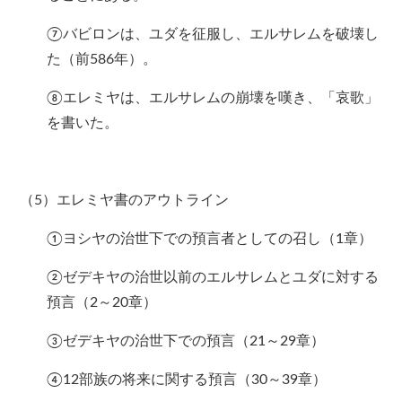
⑦バビロンは、ユダを征服し、エルサレムを破壊し
た（前586年）。
⑧エレミヤは、エルサレムの崩壊を嘆き、「哀歌」
を書いた。
（5）エレミヤ書のアウトライン
①ヨシヤの治世下での預言者としての召し（1章）
②ゼデキヤの治世以前のエルサレムとユダに対する
預言（2～20章）
③ゼデキヤの治世下での預言（21～29章）
④12部族の将来に関する預言（30～39章）