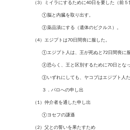
（3）ミイラにするために40日を要した（前
①脳と内臓を取り出す。
②薬品漬にする（遺体のピクルス）。
（4）エジプトは70日間喪に服した。
①エジプト人は、王が死ぬと72日間喪に
②恐らく、王と区別するために70日とな
③いずれにしても、ヤコブはエジプト人た
３．パロへの申し出
（1）仲介者を通した申し出
①ヨセフの謙遜
（2）父との誓いを果たすため