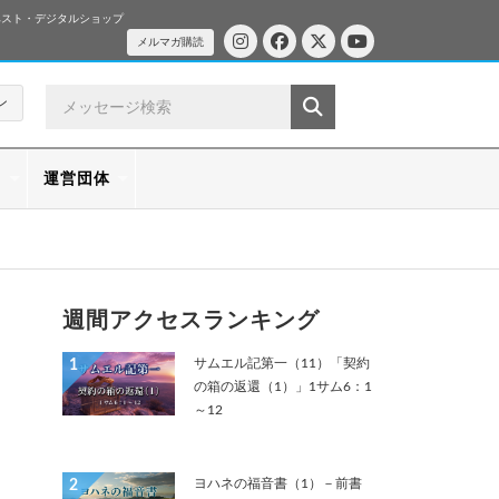
ベスト・デジタルショップ
メルマガ購読
ン
ス
運営団体
週間アクセスランキング
サムエル記第一（11）「契約
1
の箱の返還（1）」1サム6：1
～12
ヨハネの福音書（1）－前書
2