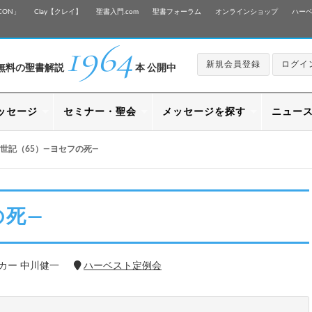
CON」
Clay【クレイ】
聖書入門.com
聖書フォーラム
オンラインショップ
ハー
1964
新規会員登録
ログイ
無料の聖書解説
本 公開中
ッセージ
セミナー・聖会
メッセージを探す
ニュー
世記（65）—ヨセフの死—
の死—
カー 中川健一
ハーベスト定例会