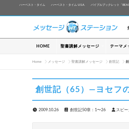
ハーベスト・タイム
ハーベスト・タイム U.S.A.
バイブルブックレット「BEA
HOME
聖書講解メッセージ
テーマメ
Home
メッセージ
聖書講解メッセージ
創世記
創
創世記（65）—ヨセフ
2009.10.26
創世記50章：1〜26
スピー