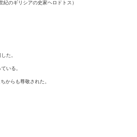
５世紀のギリシアの史家ヘロドトス）
服した。
っている。
ちからも尊敬された。