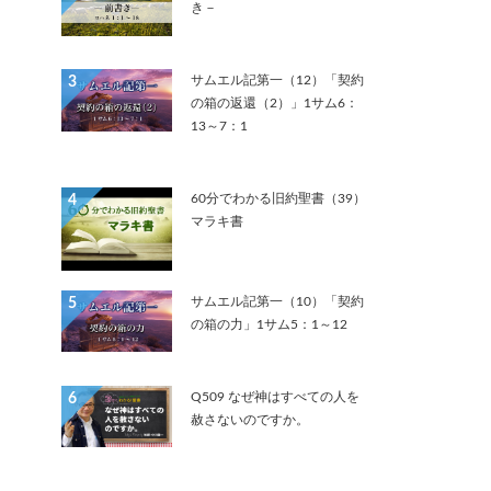
き－
サムエル記第一（12）「契約
3
の箱の返還（2）」1サム6：
13～7：1
60分でわかる旧約聖書（39）
4
マラキ書
サムエル記第一（10）「契約
5
の箱の力」1サム5：1～12
Q509 なぜ神はすべての人を
6
赦さないのですか。