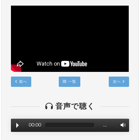
前へ
一覧
次へ
音声で聴く
00:00
…