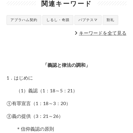
関連キーワード
アブラハム契約
しるし・奇蹟
バプテスマ
割礼
キーワードを全て見る
「義認と律法の調和」
1．はじめに
（1）義認（1：18～5：21）
①有罪宣言（1：18～3：20）
②義の提供（3：21～26）
＊信仰義認の原則