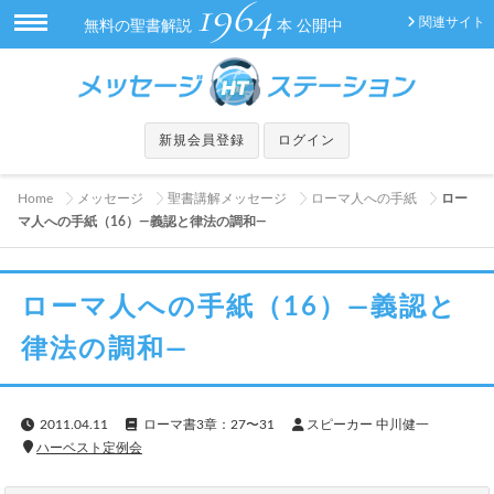
1964
関連サイト
無料の聖書解説
本 公開中
新規会員登録
ログイン
Home
メッセージ
聖書講解メッセージ
ローマ人への手紙
ロー
マ人への手紙（16）—義認と律法の調和—
ローマ人への手紙（16）—義認と
律法の調和—
2011.04.11
ローマ書3章：27〜31
スピーカー 中川健一
ハーベスト定例会