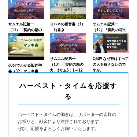
1
2
3
サムエル記第一
ヨハネの福音書（1）
サムエル記第一
（11）「契約の箱の
－前書き－
（12）「契約の箱の
返還（1）」1サム6：
返還（2）」1サム6：
4
5
6
1～12
13～7：1
サムエル記第一
Q509 なぜ神はすべて
（10）「契約の箱の
の人を赦さないので
60分でわかる旧約聖
力」1サム5：1～12
すか。
書（39）マラキ書
ハーベスト・タイムを応援す
る
ハーベスト・タイムの働きは、サポーターの皆様の
お祈りと、献金により維持されております。
ぜひ、応援をよろしくお願いいたします。