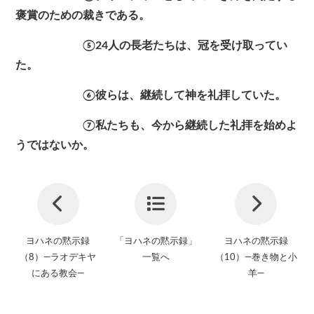
褒賞のための裁きである。
⑤24人の長老たちは、冠を受け取ってい
た。
⑥彼らは、継続して神を礼拝していた。
⑦私たちも、今から継続した礼拝を始めよ
うではないか。
ヨハネの黙示録
「ヨハネの黙示録」
ヨハネの黙示録
（8）—ラオデキヤ
一覧へ
（10）—巻き物と小
にある教会—
羊—