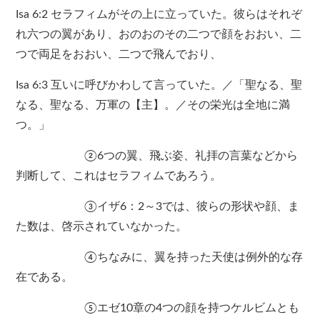
Isa 6:2 セラフィムがその上に立っていた。彼らはそれぞ
れ六つの翼があり、おのおのその二つで顔をおおい、二
つで両足をおおい、二つで飛んでおり、
Isa 6:3 互いに呼びかわして言っていた。／「聖なる、聖
なる、聖なる、万軍の【主】。／その栄光は全地に満
つ。」
②6つの翼、飛ぶ姿、礼拝の言葉などから
判断して、これはセラフィムであろう。
③イザ6：2～3では、彼らの形状や顔、ま
た数は、啓示されていなかった。
④ちなみに、翼を持った天使は例外的な存
在である。
⑤エゼ10章の4つの顔を持つケルビムとも