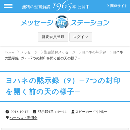
1965
関連サイト
無料の聖書解説
本 公開中
新規会員登録
ログイン
Home
メッセージ
聖書講解メッセージ
ヨハネの黙示録
ヨハネ
の黙示録（9）—7つの封印を開く前の天の様子—
ヨハネの黙示録（9）—7つの封印
を開く前の天の様子—
2016.10.17
黙示録4章：1〜11
スピーカー 中川健一
ハーベスト定例会