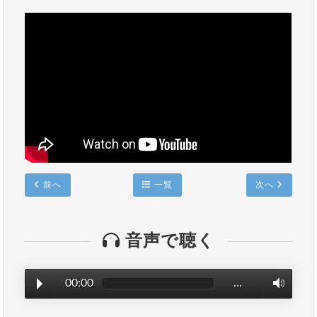
前へ
一覧
次へ
音声で聴く
00:00
…