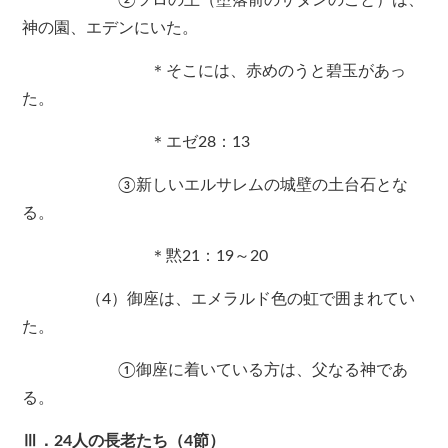
②ツロの王（堕落前のサタンのこと）は、
神の園、エデンにいた。
＊そこには、赤めのうと碧玉があっ
た。
＊エゼ28：13
③新しいエルサレムの城壁の土台石とな
る。
＊黙21：19～20
（4）御座は、エメラルド色の虹で囲まれてい
た。
①御座に着いている方は、父なる神であ
る。
Ⅲ．24人の長老たち（4節）