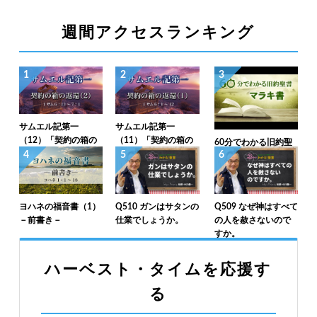
週間アクセスランキング
1
2
3
サムエル記第一
サムエル記第一
（12）「契約の箱の
（11）「契約の箱の
60分でわかる旧約聖
返還（2）」1サム6：
返還（1）」1サム6：
4
5
6
書（39）マラキ書
13～7：1
1～12
ヨハネの福音書（1）
Q510 ガンはサタンの
Q509 なぜ神はすべて
－前書き－
仕業でしょうか。
の人を赦さないので
すか。
ハーベスト・タイムを応援す
る