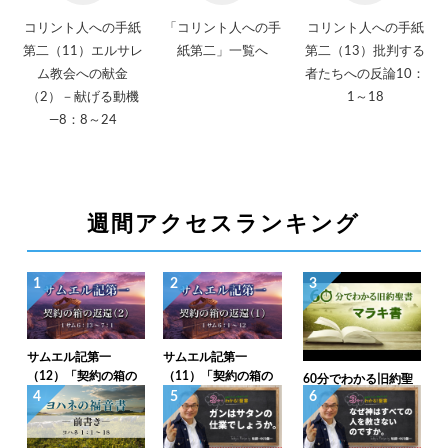
コリント人への手紙
「コリント人への手
コリント人への手紙
第二（11）エルサレ
紙第二」一覧へ
第二（13）批判する
ム教会への献金
者たちへの反論10：
（2）－献げる動機
1～18
―8：8～24
週間アクセスランキング
1
2
3
サムエル記第一
サムエル記第一
（12）「契約の箱の
（11）「契約の箱の
60分でわかる旧約聖
返還（2）」1サム6：
返還（1）」1サム6：
4
5
6
書（39）マラキ書
13～7：1
1～12