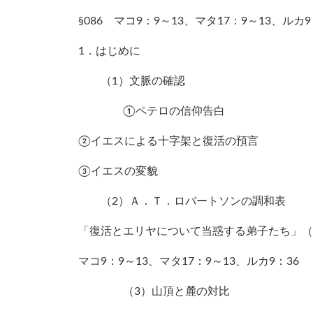
§086 マコ9：9～13、マタ17：9～13、ルカ9
1．はじめに
（1）文脈の確認
①ペテロの信仰告白
②イエスによる十字架と復活の預言
③イエスの変貌
（2）Ａ．Ｔ．ロバートソンの調和表
「復活とエリヤについて当惑する弟子たち」（§
マコ9：9～13、マタ17：9～13、ルカ9：36
（3）山頂と麓の対比