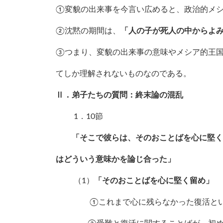
①変貌の出来事を今言い広めると、政治的メ
②沈黙の期間は、
「人の子が死人の中からよ
③つまり、変貌の出来事の意味やメシア的王
てしか理解されないものなのである。
Ⅱ．弟子たちの質問：終末論の混乱
1．10節
「そこで彼らは、そのおことばを心に堅く留
はどういう意味かを論じ合った」
（1）
「そのおことばを心に堅く留め」
①これまで心に残らなかった復活と