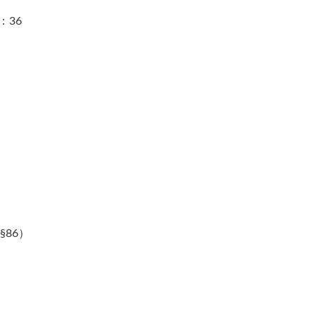
：36
86）