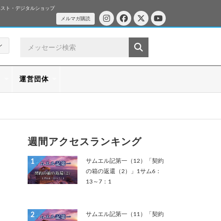
ベスト・デジタルショップ
メルマガ購読
ン
ス
運営団体
週間アクセスランキング
サムエル記第一（12）「契約
1
の箱の返還（2）」1サム6：
13～7：1
サムエル記第一（11）「契約
2