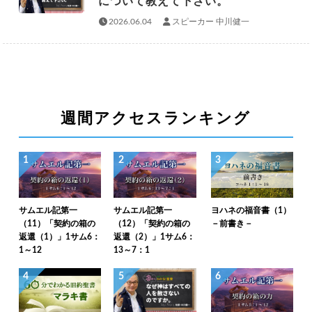
について教えて下さい。
2026.06.04
スピーカー 中川健一
週間アクセスランキング
1
2
3
サムエル記第一
サムエル記第一
ヨハネの福音書（1）
（11）「契約の箱の
（12）「契約の箱の
－前書き－
返還（1）」1サム6：
返還（2）」1サム6：
1～12
13～7：1
4
5
6