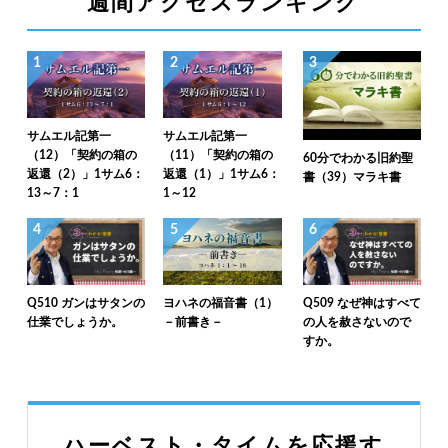
週間アクセスランキング
1
2
3
サムエル記第一
サムエル記第一
（12）「契約の箱の
（11）「契約の箱の
60分でわかる旧約聖
返還（2）」1サム6：
返還（1）」1サム6：
書（39）マラキ書
13～7：1
1～12
4
5
6
Q510 ガンはサタンの
ヨハネの福音書（1）
Q509 なぜ神はすべて
仕業でしょうか。
－前書き－
の人を赦さないので
すか。
ハーベスト・タイムを応援す