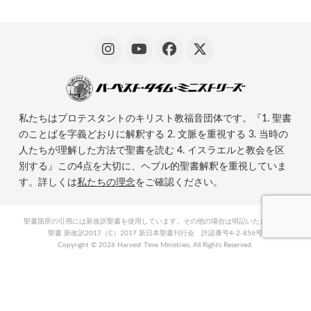
私たちはプロテスタントのキリスト教福音団体です。『1. 聖書
のことばを字義どおりに解釈する 2. 文脈を重視する 3. 当時の
人たちが理解した方法で聖書を読む 4. イスラエルと教会を区
別する』この4点を大切に、ヘブル的聖書解釈を重視していま
す。詳しくは
私たちの理念
をご確認ください。
聖書箇所の引用には新改訳聖書を使用しています。その他の場合は明記いたします。
聖書 新改訳2017（C）2017 新日本聖書刊行会 許諾番号4-2-856号
Copyright ©
2026 Harvest Time Ministries, All Rights Reserved.