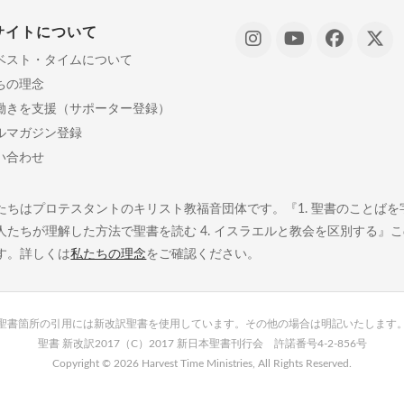
サイトについて
ベスト・タイムについて
ちの理念
働きを支援（サポーター登録）
ルマガジン登録
い合わせ
たちはプロテスタントのキリスト教福音団体です。『1. 聖書のことばを字義
人たちが理解した方法で聖書を読む 4. イスラエルと教会を区別する』
す。詳しくは
私たちの理念
をご確認ください。
聖書箇所の引用には新改訳聖書を使用しています。その他の場合は明記いたします
聖書 新改訳2017（C）2017 新日本聖書刊行会 許諾番号4-2-856号
Copyright ©
2026 Harvest Time Ministries, All Rights Reserved.