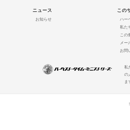
ニュース
この
お知らせ
ハー
私た
この
メー
お問
私
の
ま