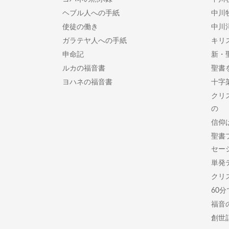
ヘブル人への手紙
中川
使徒の働き
中川
ガラテヤ人への手紙
キリ
申命記
新・
ルカの福音書
聖書
ヨハネの福音書
十字
クリ
の
信仰
聖書
セー
単発
クリ
60
福音
創世