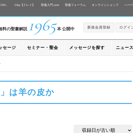
CON」
Clay【クレイ】
聖書入門.com
聖書フォーラム
オンラインショップ
ハー
1965
新規会員登録
ログイ
無料の聖書解説
本 公開中
ッセージ
セミナー・聖会
メッセージを探す
ニュー
か
衣」は羊の皮か