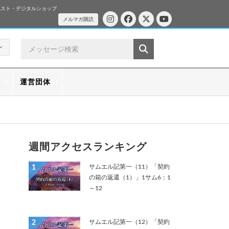
ベスト・デジタルショップ
メルマガ購読
ン
ス
運営団体
週間アクセスランキング
サムエル記第一（11）「契約
1
の箱の返還（1）」1サム6：1
～12
サムエル記第一（12）「契約
2