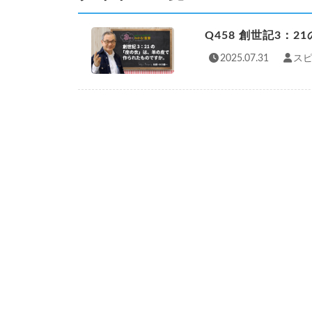
Q458 創世記3：
2025.07.31
スピ