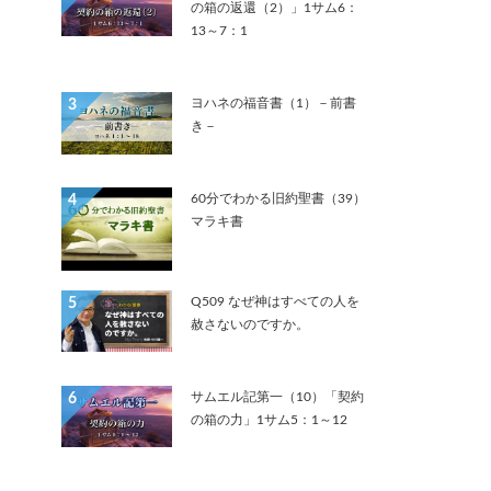
の箱の返還（2）」1サム6：
13～7：1
ヨハネの福音書（1）－前書
3
き－
60分でわかる旧約聖書（39）
4
マラキ書
Q509 なぜ神はすべての人を
5
赦さないのですか。
サムエル記第一（10）「契約
6
の箱の力」1サム5：1～12