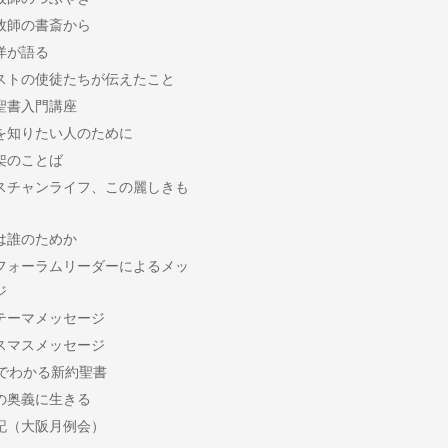
牧師の書斎から
洋が語る
ストの使徒たちが伝えたこと
聖書入門講座
を知りたい人のために
架のことば
スチャンライフ、この麗しきも
は誰のためか
フォーラムリーダーによるメッ
ジ
テーマメッセージ
スマスメッセージ
分でわかる新約聖書
の奥義に生きる
記（大阪月例会）