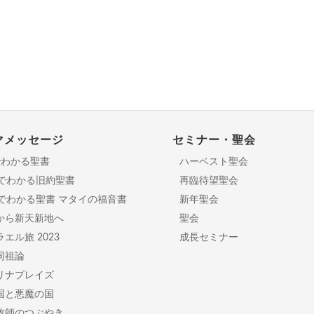
マメッセージ
セミナー・聖会
でわかる聖書
ハーベスト聖会
分でわかる旧約聖書
再臨待望聖会
日でわかる聖書 マタイの福音書
新年聖会
から新天新地へ
聖会
エル旅 2023
成長セミナー
同祖論
リナプレイズ
国と悪魔の国
牧師のつぶやき