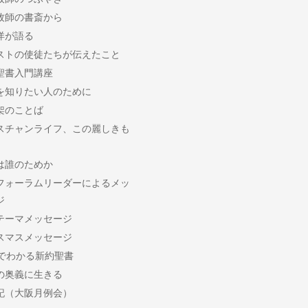
牧師の書斎から
洋が語る
ストの使徒たちが伝えたこと
聖書入門講座
を知りたい人のために
架のことば
スチャンライフ、この麗しきも
は誰のためか
フォーラムリーダーによるメッ
ジ
テーマメッセージ
スマスメッセージ
分でわかる新約聖書
の奥義に生きる
記（大阪月例会）