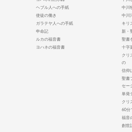
ヘブル人への手紙
中川
使徒の働き
中川
ガラテヤ人への手紙
キリ
申命記
新・
ルカの福音書
聖書
ヨハネの福音書
十字
クリ
の
信仰
聖書
セー
単発
クリ
60
福音
創世