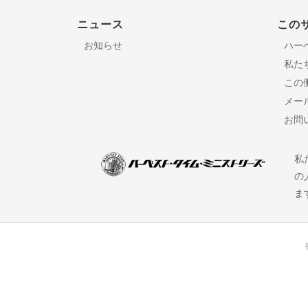
ニュース
この
お知らせ
ハー
私た
この
メー
お問
私
の
ま