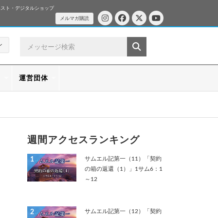
ベスト・デジタルショップ
メルマガ購読
ン
ス
運営団体
週間アクセスランキング
サムエル記第一（11）「契約
1
の箱の返還（1）」1サム6：1
～12
サムエル記第一（12）「契約
2