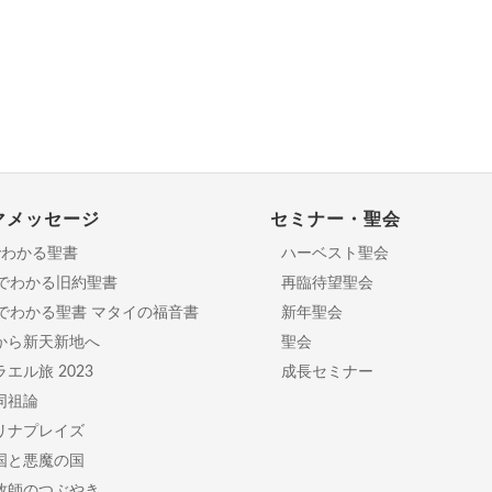
マメッセージ
セミナー・聖会
でわかる聖書
ハーベスト聖会
分でわかる旧約聖書
再臨待望聖会
日でわかる聖書 マタイの福音書
新年聖会
から新天新地へ
聖会
エル旅 2023
成長セミナー
同祖論
リナプレイズ
国と悪魔の国
牧師のつぶやき