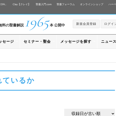
CON」
Clay【クレイ】
聖書入門.com
聖書フォーラム
オンラインショップ
ハー
1965
新規会員登録
ログイ
無料の聖書解説
本 公開中
ッセージ
セミナー・聖会
メッセージを探す
ニュー
れているか