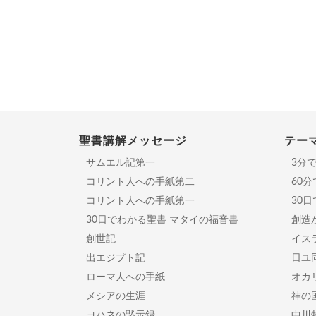
聖書講解メッセージ
テー
サムエル記第一
3分
コリント人への手紙第二
60
コリント人への手紙第一
30
30日でわかる聖書 マタイの福音書
創造
創世記
イスラ
出エジプト記
日ユ
ローマ人への手紙
オカ
メシアの生涯
神の
ヨハネの黙示録
中川