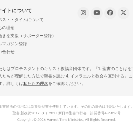
サイトについて
ベスト・タイムについて
ちの理念
働きを支援（サポーター登録）
ルマガジン登録
い合わせ
たちはプロテスタントのキリスト教福音団体です。『1. 聖書のことばを字義
人たちが理解した方法で聖書を読む 4. イスラエルと教会を区別する』
す。詳しくは
私たちの理念
をご確認ください。
聖書箇所の引用には新改訳聖書を使用しています。その他の場合は明記いたします
聖書 新改訳2017（C）2017 新日本聖書刊行会 許諾番号4-2-856号
Copyright ©
2026 Harvest Time Ministries, All Rights Reserved.