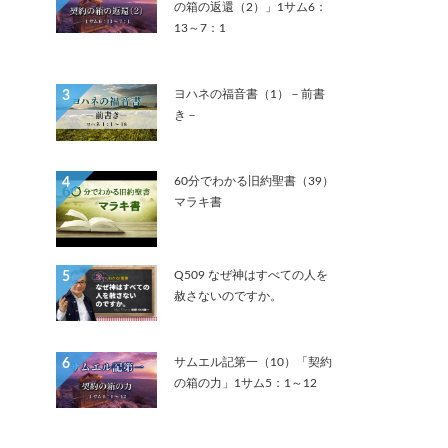
の箱の返還（2）」1サム6：
13～7：1
ヨハネの福音書（1）－前書
3
き－
60分でわかる旧約聖書（39）
4
マラキ書
Q509 なぜ神はすべての人を
5
赦さないのですか。
サムエル記第一（10）「契約
6
の箱の力」1サム5：1～12