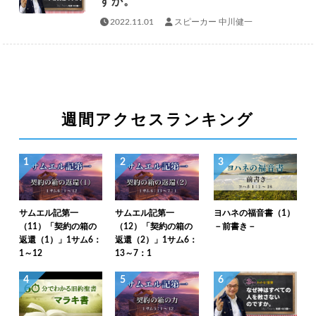
すか。
2022.11.01
スピーカー 中川健一
週間アクセスランキング
1
2
3
サムエル記第一
サムエル記第一
ヨハネの福音書（1）
（11）「契約の箱の
（12）「契約の箱の
－前書き－
返還（1）」1サム6：
返還（2）」1サム6：
1～12
13～7：1
4
5
6