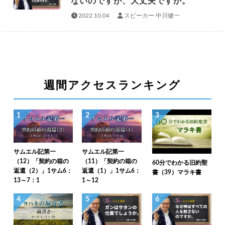
ないのですが、大丈夫ですか。
2022.10.04
スピーカー 中川健一
週間アクセスランキング
1
2
3
サムエル記第一
サムエル記第一
（12）「契約の箱の
（11）「契約の箱の
60分でわかる旧約聖
返還（2）」1サム6：
返還（1）」1サム6：
書（39）マラキ書
13～7：1
1～12
4
5
6