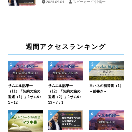
2025.09.04
スピーカー 中川健一
週間アクセスランキング
1
2
3
サムエル記第一
サムエル記第一
ヨハネの福音書（1）
（11）「契約の箱の
（12）「契約の箱の
－前書き－
返還（1）」1サム6：
返還（2）」1サム6：
1～12
13～7：1
4
5
6