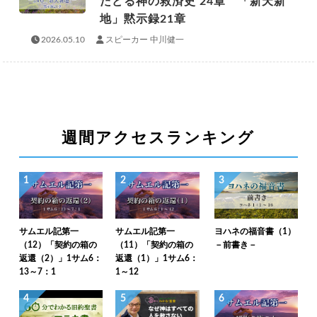
たどる神の救済史 24章 「新天新
地」黙示録21章
2026.05.10
スピーカー 中川健一
週間アクセスランキング
1
2
3
サムエル記第一
サムエル記第一
ヨハネの福音書（1）
（12）「契約の箱の
（11）「契約の箱の
－前書き－
返還（2）」1サム6：
返還（1）」1サム6：
13～7：1
1～12
4
5
6