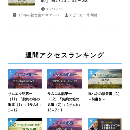
め」ヨハ13：31～38
2025.06.22
ヨハネの福音書13章31～38
スピーカー 中川健一
週間アクセスランキング
1
2
3
サムエル記第一
サムエル記第一
ヨハネの福音書（1）
（11）「契約の箱の
（12）「契約の箱の
－前書き－
返還（1）」1サム6：
返還（2）」1サム6：
1～12
13～7：1
4
5
6