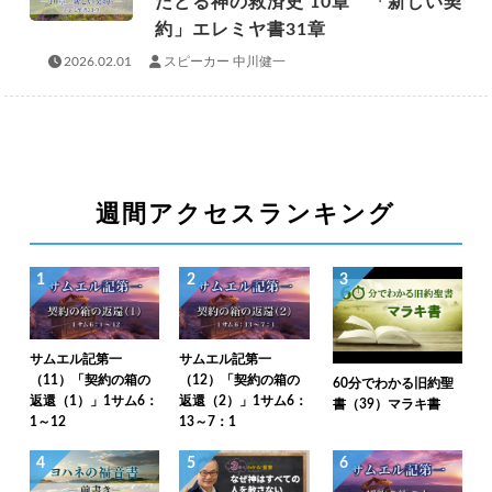
たどる神の救済史 10章 「新しい契
約」エレミヤ書31章
2026.02.01
スピーカー 中川健一
週間アクセスランキング
1
2
3
サムエル記第一
サムエル記第一
（11）「契約の箱の
（12）「契約の箱の
60分でわかる旧約聖
返還（1）」1サム6：
返還（2）」1サム6：
書（39）マラキ書
1～12
13～7：1
4
5
6