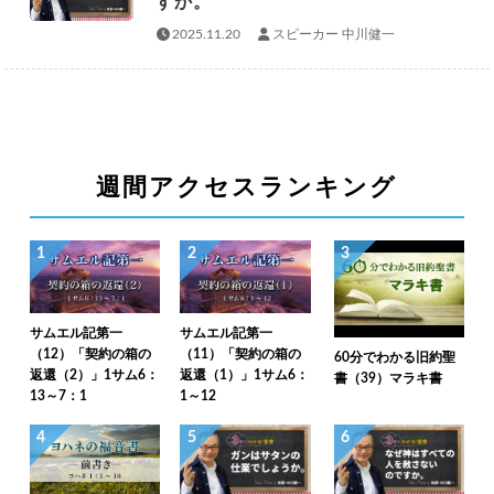
すか。
2025.11.20
スピーカー 中川健一
週間アクセスランキング
1
2
3
サムエル記第一
サムエル記第一
（12）「契約の箱の
（11）「契約の箱の
60分でわかる旧約聖
返還（2）」1サム6：
返還（1）」1サム6：
書（39）マラキ書
13～7：1
1～12
4
5
6