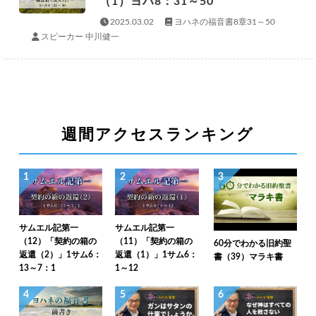
（1）ヨハ8：31～50
2025.03.02
ヨハネの福音書8章31～50
スピーカー 中川健一
週間アクセスランキング
1
2
3
サムエル記第一
サムエル記第一
（12）「契約の箱の
（11）「契約の箱の
60分でわかる旧約聖
返還（2）」1サム6：
返還（1）」1サム6：
書（39）マラキ書
13～7：1
1～12
4
5
6