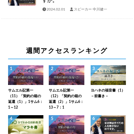
すか。
2024.02.01
スピーカー 中川健一
週間アクセスランキング
1
2
3
サムエル記第一
サムエル記第一
ヨハネの福音書（1）
（11）「契約の箱の
（12）「契約の箱の
－前書き－
返還（1）」1サム6：
返還（2）」1サム6：
1～12
13～7：1
4
5
6