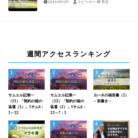
2014/09/29
スピーカー 榊 哲夫
週間アクセスランキング
1
2
3
サムエル記第一
サムエル記第一
ヨハネの福音書（1）
（11）「契約の箱の
（12）「契約の箱の
－前書き－
返還（1）」1サム6：
返還（2）」1サム6：
1～12
13～7：1
4
5
6