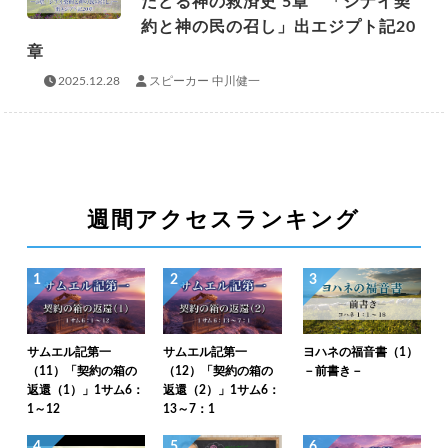
たどる神の救済史 5章 「シナイ契
約と神の民の召し」出エジプト記20
章
2025.12.28
スピーカー 中川健一
週間アクセスランキング
1
2
3
サムエル記第一
サムエル記第一
ヨハネの福音書（1）
（11）「契約の箱の
（12）「契約の箱の
－前書き－
返還（1）」1サム6：
返還（2）」1サム6：
1～12
13～7：1
4
5
6