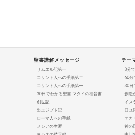
聖書講解メッセージ
テー
サムエル記第一
3分
コリント人への手紙第二
60
コリント人への手紙第一
30
30日でわかる聖書 マタイの福音書
創造
創世記
イスラ
出エジプト記
日ユ
ローマ人への手紙
オカ
メシアの生涯
神の
ヨハネの黙示録
中川