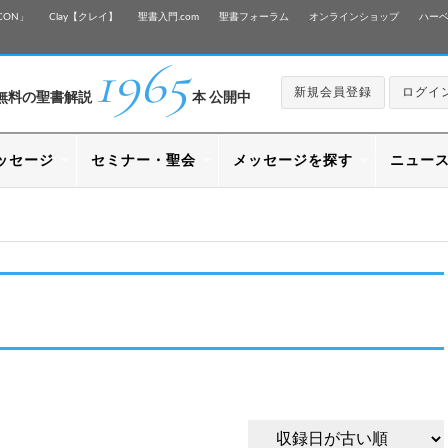
CON」
Clay【クレイ】
聖書入門.com
聖書フォーラム
オンラインショップ
ハー
1965
新規会員登録
ログイ
無料の聖書解説
本 公開中
ッセージ
セミナー・聖会
メッセージを探す
ニュー