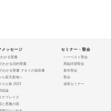
マメッセージ
セミナー・聖会
でわかる聖書
ハーベスト聖会
分でわかる旧約聖書
再臨待望聖会
日でわかる聖書 マタイの福音書
新年聖会
から新天新地へ
聖会
エル旅 2023
成長セミナー
同祖論
リナプレイズ
国と悪魔の国
牧師のつぶやき