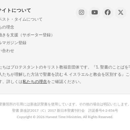
サイトについて
ベスト・タイムについて
ちの理念
働きを支援（サポーター登録）
ルマガジン登録
い合わせ
たちはプロテスタントのキリスト教福音団体です。『1. 聖書のことばを字義
人たちが理解した方法で聖書を読む 4. イスラエルと教会を区別する』
す。詳しくは
私たちの理念
をご確認ください。
聖書箇所の引用には新改訳聖書を使用しています。その他の場合は明記いたします
聖書 新改訳2017（C）2017 新日本聖書刊行会 許諾番号4-2-856号
Copyright ©
2026 Harvest Time Ministries, All Rights Reserved.