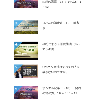
の箱の返還（1）」1サム6：1
～12
ヨハネの福音書（1）－前書
3
き－
60分でわかる旧約聖書（39）
4
マラキ書
Q509 なぜ神はすべての人を
5
赦さないのですか。
サムエル記第一（10）「契約
6
の箱の力」1サム5：1～12