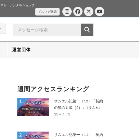
ベスト・デジタルショップ
メルマガ購読
ン
ス
運営団体
週間アクセスランキング
サムエル記第一（12）「契約
1
の箱の返還（2）」1サム6：
13～7：1
サムエル記第一（11）「契約
2