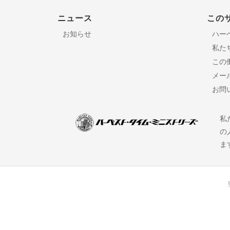
ニュース
この
お知らせ
ハー
私た
この
メー
お問
私
の
ま