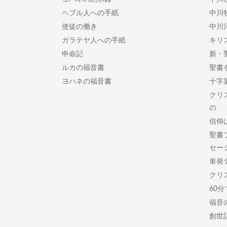
ヘブル人への手紙
中川
使徒の働き
中川
ガラテヤ人への手紙
キリ
申命記
新・
ルカの福音書
聖書
ヨハネの福音書
十字
クリ
の
信仰
聖書
セー
単発
クリ
60
福音
創世