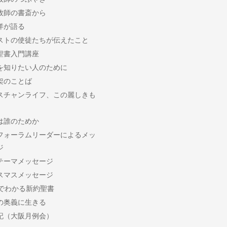
牧師の書斎から
洋が語る
ストの使徒たちが伝えたこと
聖書入門講座
を知りたい人のために
架のことば
スチャンライフ、この麗しきも
は誰のためか
フォーラムリーダーによるメッ
ジ
テーマメッセージ
スマスメッセージ
分でわかる新約聖書
の奥義に生きる
記（大阪月例会）