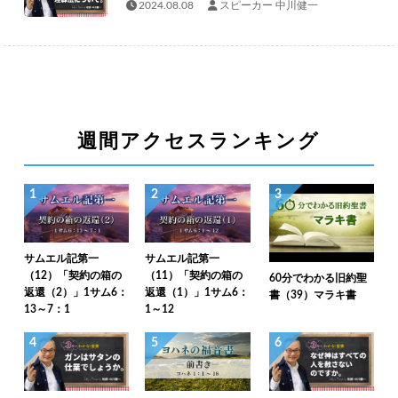
2024.08.08
スピーカー 中川健一
週間アクセスランキング
1
2
3
サムエル記第一
サムエル記第一
（12）「契約の箱の
（11）「契約の箱の
60分でわかる旧約聖
返還（2）」1サム6：
返還（1）」1サム6：
書（39）マラキ書
13～7：1
1～12
4
5
6