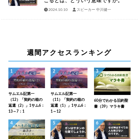
こるとは、どういう意味ですか。
2024.10.10
スピーカー 中川健一
週間アクセスランキング
1
2
3
サムエル記第一
サムエル記第一
（12）「契約の箱の
（11）「契約の箱の
60分でわかる旧約聖
返還（2）」1サム6：
返還（1）」1サム6：
書（39）マラキ書
13～7：1
1～12
4
5
6