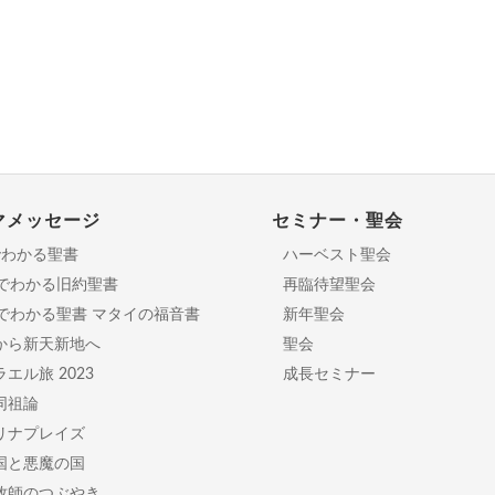
マメッセージ
セミナー・聖会
でわかる聖書
ハーベスト聖会
分でわかる旧約聖書
再臨待望聖会
日でわかる聖書 マタイの福音書
新年聖会
から新天新地へ
聖会
エル旅 2023
成長セミナー
同祖論
リナプレイズ
国と悪魔の国
牧師のつぶやき