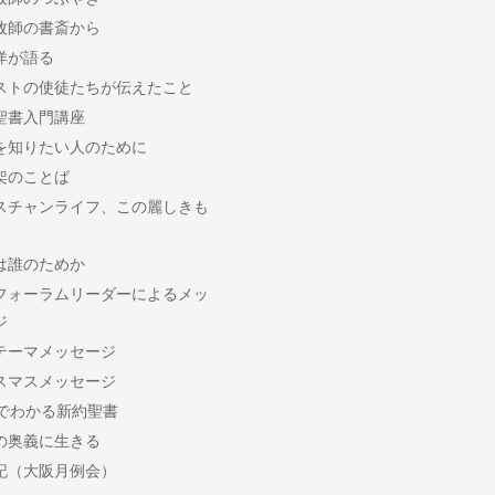
牧師の書斎から
洋が語る
ストの使徒たちが伝えたこと
聖書入門講座
を知りたい人のために
架のことば
スチャンライフ、この麗しきも
は誰のためか
フォーラムリーダーによるメッ
ジ
テーマメッセージ
スマスメッセージ
分でわかる新約聖書
の奥義に生きる
記（大阪月例会）