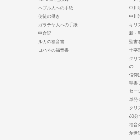
ヘブル人への手紙
中川
使徒の働き
中川
ガラテヤ人への手紙
キリ
申命記
新・
ルカの福音書
聖書
ヨハネの福音書
十字
クリ
の
信仰
聖書
セー
単発
クリ
60
福音
創世