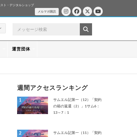
ベスト・デジタルショップ
メルマガ購読
ン
ス
運営団体
週間アクセスランキング
サムエル記第一（12）「契約
1
の箱の返還（2）」1サム6：
13～7：1
サムエル記第一（11）「契約
2