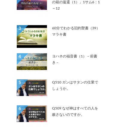
の箱の返還（1）」1サム6：1
～12
60分でわかる旧約聖書（39）
3
マラキ書
ヨハネの福音書（1）－前書
4
き－
Q510 ガンはサタンの仕業で
5
しょうか。
Q509 なぜ神はすべての人を
6
赦さないのですか。