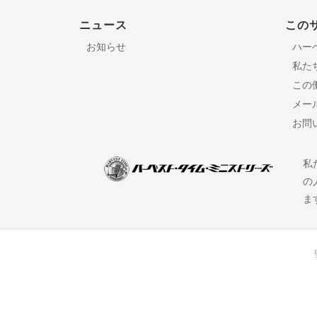
ニュース
この
お知らせ
ハー
私た
この
メー
お問
私
の
ま