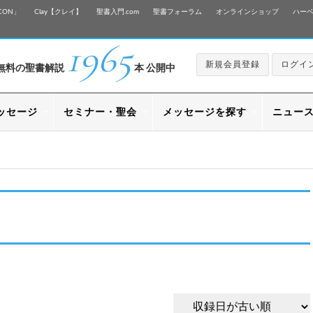
CON」
Clay【クレイ】
聖書入門.com
聖書フォーラム
オンラインショップ
ハー
1965
新規会員登録
ログイ
無料の聖書解説
本 公開中
ッセージ
セミナー・聖会
メッセージを探す
ニュー