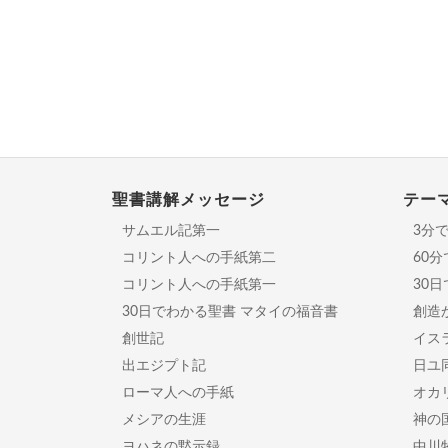
聖書講解メッセージ
テー
サムエル記第一
3分
コリント人への手紙第二
60
コリント人への手紙第一
30
30日でわかる聖書 マタイの福音書
創造
創世記
イスラ
出エジプト記
日ユ
ローマ人への手紙
オカ
メシアの生涯
神の
ヨハネの黙示録
中川