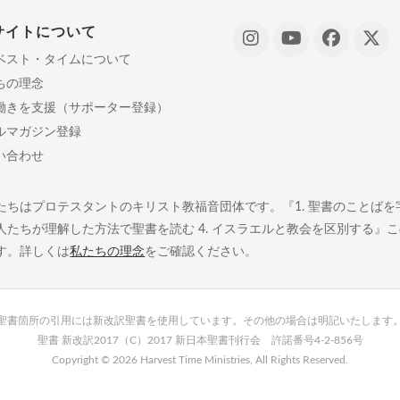
サイトについて
ベスト・タイムについて
ちの理念
働きを支援（サポーター登録）
ルマガジン登録
い合わせ
たちはプロテスタントのキリスト教福音団体です。『1. 聖書のことばを字義
人たちが理解した方法で聖書を読む 4. イスラエルと教会を区別する』
す。詳しくは
私たちの理念
をご確認ください。
聖書箇所の引用には新改訳聖書を使用しています。その他の場合は明記いたします
聖書 新改訳2017（C）2017 新日本聖書刊行会 許諾番号4-2-856号
Copyright ©
2026 Harvest Time Ministries, All Rights Reserved.