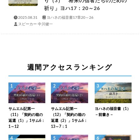
り（3） 将来の信者たちのための
祈り」ヨハ17：20～26
2025.08.31
ヨハネの福音書17章20～26
スピーカー 中川健一
週間アクセスランキング
1
2
3
サムエル記第一
サムエル記第一
ヨハネの福音書（1）
（11）「契約の箱の
（12）「契約の箱の
－前書き－
返還（1）」1サム6：
返還（2）」1サム6：
1～12
13～7：1
4
5
6