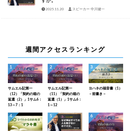
すか。
2025.11.20
スピーカー 中川健一
週間アクセスランキング
1
2
3
サムエル記第一
サムエル記第一
ヨハネの福音書（1）
（12）「契約の箱の
（11）「契約の箱の
－前書き－
返還（2）」1サム6：
返還（1）」1サム6：
13～7：1
1～12
4
5
6