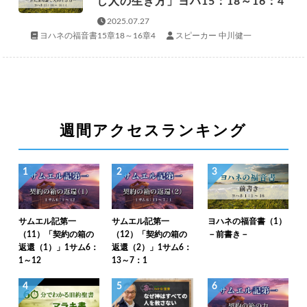
し人の生き方」ヨハ15：18～16：4
2025.07.27
ヨハネの福音書15章18～16章4
スピーカー 中川健一
週間アクセスランキング
1
2
3
サムエル記第一
サムエル記第一
ヨハネの福音書（1）
（11）「契約の箱の
（12）「契約の箱の
－前書き－
返還（1）」1サム6：
返還（2）」1サム6：
1～12
13～7：1
4
5
6