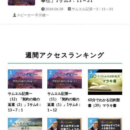
奉仕」1サム3：11～21
2026.06.28
サムエル記第一3：11～21
スピーカー 中川健一
週間アクセスランキング
1
2
3
サムエル記第一
サムエル記第一
（12）「契約の箱の
（11）「契約の箱の
60分でわかる旧約聖
返還（2）」1サム6：
返還（1）」1サム6：
書（39）マラキ書
13～7：1
1～12
4
5
6