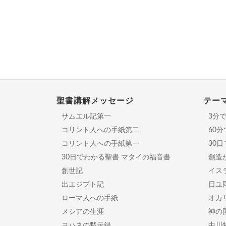
聖書講解メッセージ
テー
サムエル記第一
3分
コリント人への手紙第二
60
コリント人への手紙第一
30
30日でわかる聖書 マタイの福音書
創造
創世記
イスラ
出エジプト記
日ユ
ローマ人への手紙
オカ
メシアの生涯
神の
ヨハネの黙示録
中川