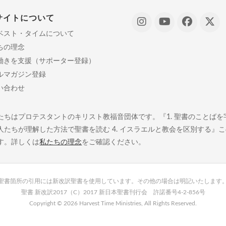
サイトについて
ベスト・タイムについて
ちの理念
働きを支援（サポーター登録）
ルマガジン登録
い合わせ
たちはプロテスタントのキリスト教福音団体です。『1. 聖書のことばを字義
人たちが理解した方法で聖書を読む 4. イスラエルと教会を区別する』
す。詳しくは
私たちの理念
をご確認ください。
聖書箇所の引用には新改訳聖書を使用しています。その他の場合は明記いたします
聖書 新改訳2017（C）2017 新日本聖書刊行会 許諾番号4-2-856号
Copyright ©
2026 Harvest Time Ministries, All Rights Reserved.