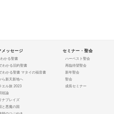
マメッセージ
セミナー・聖会
でわかる聖書
ハーベスト聖会
分でわかる旧約聖書
再臨待望聖会
日でわかる聖書 マタイの福音書
新年聖会
から新天新地へ
聖会
エル旅 2023
成長セミナー
同祖論
リナプレイズ
国と悪魔の国
牧師のつぶやき