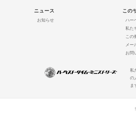
ニュース
この
お知らせ
ハー
私た
この
メー
お問
私
の
ま