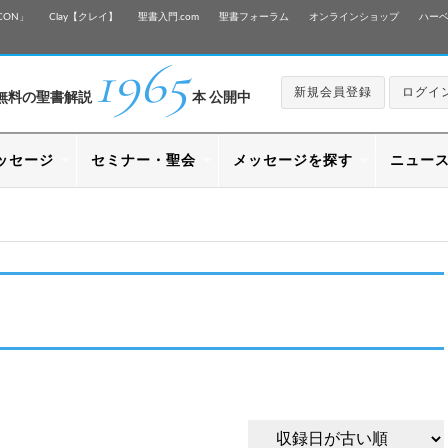
CON」
Clay【クレイ】
聖書入門.com
聖書フォーラム
オンラインショップ
ハー
1965
新規会員登録
ログイ
無料の聖書解説
本 公開中
ッセージ
セミナー・聖会
メッセージを探す
ニュー