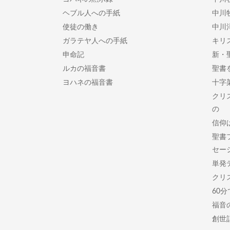
ヘブル人への手紙
中川
使徒の働き
中川
ガラテヤ人への手紙
キリ
申命記
新・
ルカの福音書
聖書
ヨハネの福音書
十字
クリ
の
信仰
聖書
セー
単発
クリ
60
福音
創世