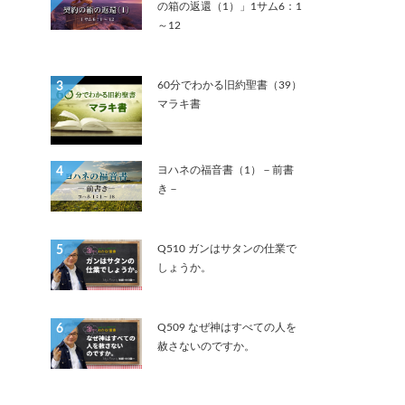
の箱の返還（1）」1サム6：1
～12
60分でわかる旧約聖書（39）
3
マラキ書
ヨハネの福音書（1）－前書
4
き－
Q510 ガンはサタンの仕業で
5
しょうか。
Q509 なぜ神はすべての人を
6
赦さないのですか。