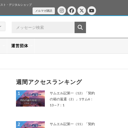
ベスト・デジタルショップ
メルマガ購読
ン
ス
運営団体
週間アクセスランキング
サムエル記第一（12）「契約
1
の箱の返還（2）」1サム6：
13～7：1
サムエル記第一（11）「契約
2