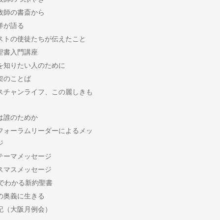
牧師の書斎から
洋が語る
ストの使徒たちが伝えたこと
聖書入門講座
を知りたい人のために
架のことば
スチャンライフ、この麗しきも
は誰のためか
フォーラムリーダーによるメッ
ジ
テーマメッセージ
スマスメッセージ
分でわかる新約聖書
の奥義に生きる
記（大阪月例会）