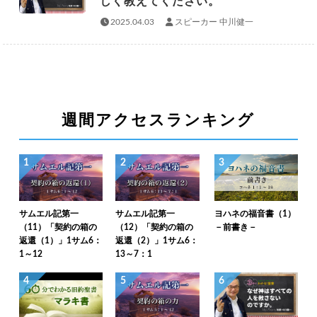
しく教えてください。
2025.04.03
スピーカー 中川健一
週間アクセスランキング
1
2
3
サムエル記第一
サムエル記第一
ヨハネの福音書（1）
（11）「契約の箱の
（12）「契約の箱の
－前書き－
返還（1）」1サム6：
返還（2）」1サム6：
1～12
13～7：1
4
5
6