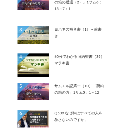
の箱の返還（2）」1サム6：
13～7：1
ヨハネの福音書（1）－前書
3
き－
60分でわかる旧約聖書（39）
4
マラキ書
サムエル記第一（10）「契約
5
の箱の力」1サム5：1～12
Q509 なぜ神はすべての人を
6
赦さないのですか。