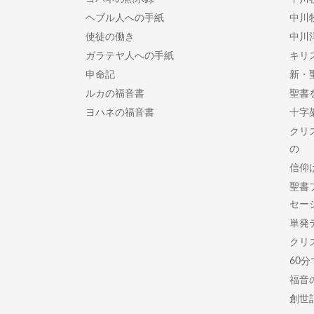
ヘブル人への手紙
中川
使徒の働き
中川
ガラテヤ人への手紙
キリ
申命記
新・
ルカの福音書
聖書
ヨハネの福音書
十字
クリ
の
信仰
聖書
セー
単発
クリ
60
福音
創世