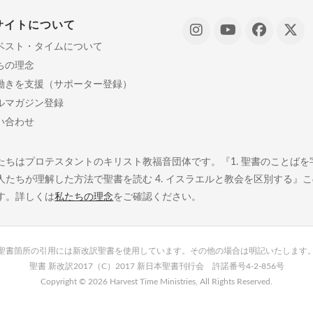
サイトについて
ベスト・タイムについて
ちの理念
働きを支援（サポーター登録）
ルマガジン登録
い合わせ
たちはプロテスタントのキリスト教福音団体です。『1. 聖書のことばを字義
人たちが理解した方法で聖書を読む 4. イスラエルと教会を区別する』
す。詳しくは
私たちの理念
をご確認ください。
聖書箇所の引用には新改訳聖書を使用しています。その他の場合は明記いたします
聖書 新改訳2017（C）2017 新日本聖書刊行会 許諾番号4-2-856号
Copyright ©
2026 Harvest Time Ministries, All Rights Reserved.