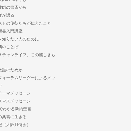
牧師の書斎から
洋が語る
ストの使徒たちが伝えたこと
聖書入門講座
を知りたい人のために
架のことば
スチャンライフ、この麗しきも
は誰のためか
フォーラムリーダーによるメッ
ジ
テーマメッセージ
スマスメッセージ
分でわかる新約聖書
の奥義に生きる
記（大阪月例会）