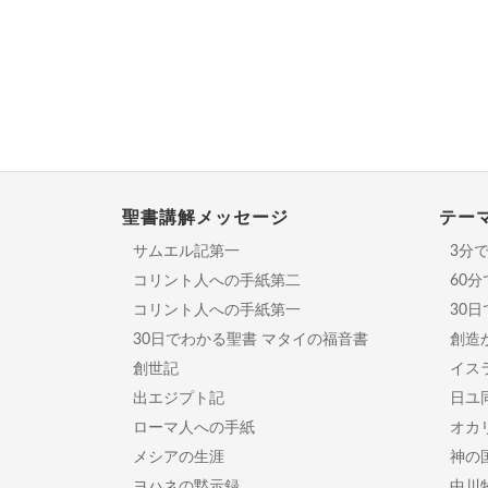
聖書講解メッセージ
テー
サムエル記第一
3分
コリント人への手紙第二
60
コリント人への手紙第一
30
30日でわかる聖書 マタイの福音書
創造
創世記
イスラ
出エジプト記
日ユ
ローマ人への手紙
オカ
メシアの生涯
神の
ヨハネの黙示録
中川