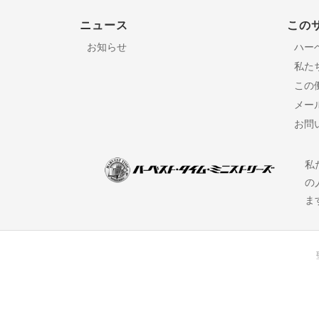
ニュース
この
お知らせ
ハー
私た
この
メー
お問
私
の
ま