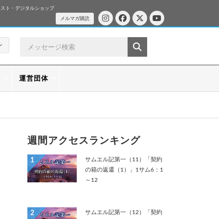
ベスト・デジタルショップ
メルマガ購読
ン
ス
運営団体
週間アクセスランキング
サムエル記第一（11）「契約
1
の箱の返還（1）」1サム6：1
～12
サムエル記第一（12）「契約
2