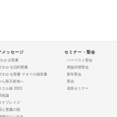
マメッセージ
セミナー・聖会
でわかる聖書
ハーベスト聖会
分でわかる旧約聖書
再臨待望聖会
日でわかる聖書 マタイの福音書
新年聖会
から新天新地へ
聖会
エル旅 2023
成長セミナー
同祖論
リナプレイズ
国と悪魔の国
牧師のつぶやき