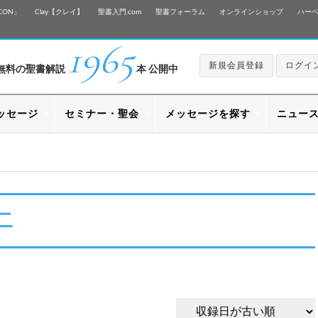
CON」
Clay【クレイ】
聖書入門.com
聖書フォーラム
オンラインショップ
ハー
1965
新規会員登録
ログイ
無料の聖書解説
本 公開中
ッセージ
セミナー・聖会
メッセージを探す
ニュー
二