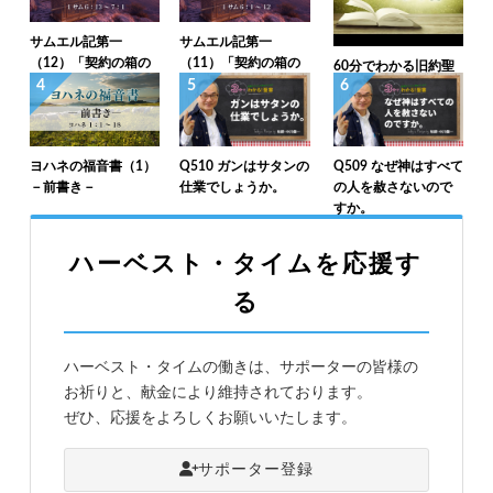
サムエル記第一
サムエル記第一
（12）「契約の箱の
（11）「契約の箱の
60分でわかる旧約聖
返還（2）」1サム6：
返還（1）」1サム6：
4
5
6
書（39）マラキ書
13～7：1
1～12
ヨハネの福音書（1）
Q510 ガンはサタンの
Q509 なぜ神はすべて
－前書き－
仕業でしょうか。
の人を赦さないので
すか。
ハーベスト・タイムを応援す
る
ハーベスト・タイムの働きは、サポーターの皆様の
お祈りと、献金により維持されております。
ぜひ、応援をよろしくお願いいたします。
サポーター登録