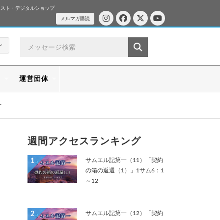
ベスト・デジタルショップ
メルマガ購読
ン
ス
運営団体
ー
週間アクセスランキング
サムエル記第一（11）「契約
1
の箱の返還（1）」1サム6：1
～12
サムエル記第一（12）「契約
2