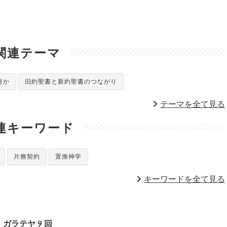
関連テーマ
何か
旧約聖書と新約聖書のつながり
テーマを全て見る
連キーワード
片務契約
置換神学
キーワードを全て見る
ガラテヤ
9
回