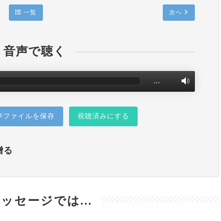
一覧
次へ
音声で聴く
…
声ファイルを保存
視聴済みにする
贈る
ッセージでは...