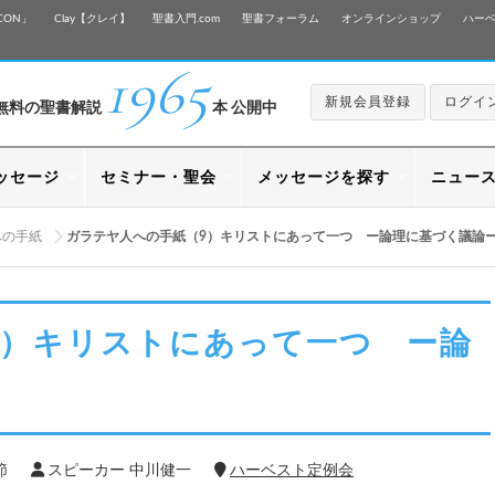
CON」
Clay【クレイ】
聖書入門.com
聖書フォーラム
オンラインショップ
ハー
1965
新規会員登録
ログイ
無料の聖書解説
本 公開中
ッセージ
セミナー・聖会
メッセージを探す
ニュー
への手紙
ガラテヤ人への手紙（9）キリストにあって一つ ー論理に基づく議論
9）キリストにあって一つ ー論
節
スピーカー 中川健一
ハーベスト定例会