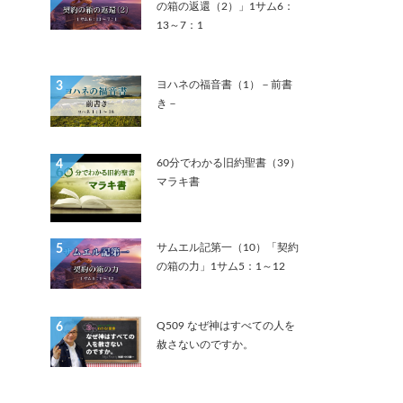
の箱の返還（2）」1サム6：
13～7：1
ヨハネの福音書（1）－前書
3
き－
60分でわかる旧約聖書（39）
4
マラキ書
サムエル記第一（10）「契約
5
の箱の力」1サム5：1～12
Q509 なぜ神はすべての人を
6
赦さないのですか。