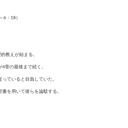
）
6：18）
理的教えが始まる。
が4章の最後まで続く。
従っていると自負していた。
聖書を用いて彼らを論駁する。