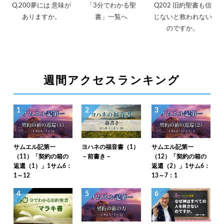
Q.200夢には 意味が
「3分でわかる聖
Q202 旧約聖書も信
ありますか。
書」一覧へ
じないと救われない
のですか。
週間アクセスランキング
1
2
3
サムエル記第一
ヨハネの福音書（1）
サムエル記第一
（11）「契約の箱の
－前書き－
（12）「契約の箱の
返還（1）」1サム6：
返還（2）」1サム6：
1～12
13～7：1
4
5
6