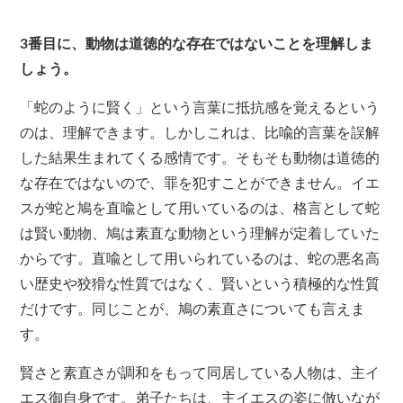
3
番目に、動物は道徳的な存在ではないことを理解しま
しょう。
「蛇のように賢く」という言葉に抵抗感を覚えるという
のは、理解できます。しかしこれは、比喩的言葉を誤解
した結果生まれてくる感情です。そもそも動物は道徳的
な存在ではないので、罪を犯すことができません。イエ
スが蛇と鳩を直喩として用いているのは、格言として蛇
は賢い動物、鳩は素直な動物という理解が定着していた
からです。直喩として用いられているのは、蛇の悪名高
い歴史や狡猾な性質ではなく、賢いという積極的な性質
だけです。同じことが、鳩の素直さについても言えま
す。
賢さと素直さが調和をもって同居している人物は、主イ
エス御自身です。弟子たちは、主イエスの姿に倣いなが