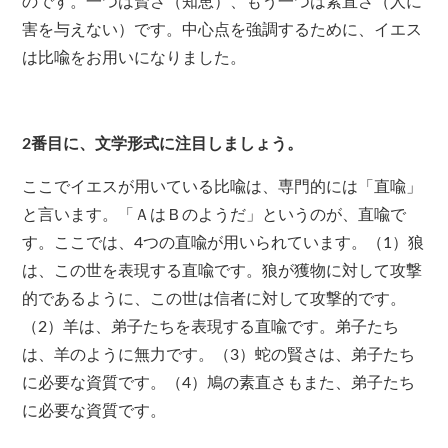
のです。一つは賢さ（知恵）、もう一つは素直さ（人に
害を与えない）です。中心点を強調するために、イエス
は比喩をお用いになりました。
2
番目に、文学形式に注目しましょう。
ここでイエスが用いている比喩は、専門的には「直喩」
と言います。「ＡはＢのようだ」というのが、直喩で
す。ここでは、
4
つの直喩が用いられています。（
1
）狼
は、この世を表現する直喩です。狼が獲物に対して攻撃
的であるように、この世は信者に対して攻撃的です。
（
2
）羊は、弟子たちを表現する直喩です。弟子たち
は、羊のように無力です。（
3
）蛇の賢さは、弟子たち
に必要な資質です。（
4
）鳩の素直さもまた、弟子たち
に必要な資質です。