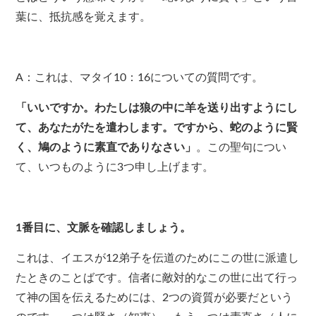
葉に、抵抗感を覚えます。
A
：これは、マタイ
10
：
16
についての質問です。
「いいですか。わたしは狼の中に羊を送り出すようにし
て、あなたがたを遣わします。ですから、蛇のように賢
く、鳩のように素直でありなさい」
。この聖句につい
て、いつものように
3
つ申し上げます。
1
番目に、文脈を確認しましょう。
これは、イエスが
12
弟子を伝道のためにこの世に派遣し
たときのことばです。信者に敵対的なこの世に出て行っ
て神の国を伝えるためには、
2
つの資質が必要だという