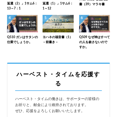
返還（2）」1サム6：
返還（1）」1サム6：
書（39）マラキ書
13～7：1
1～12
4
5
6
Q510 ガンはサタンの
ヨハネの福音書（1）
Q509 なぜ神はすべて
仕業でしょうか。
－前書き－
の人を赦さないので
すか。
ハーベスト・タイムを応援す
る
ハーベスト・タイムの働きは、サポーターの皆様の
お祈りと、献金により維持されております。
ぜひ、応援をよろしくお願いいたします。