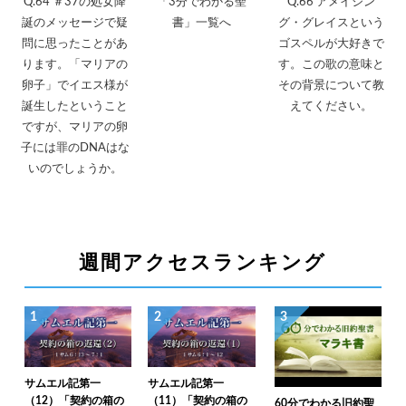
Q.64 ＃37の処女降
「3分でわかる聖
Q.66 アメイジン
誕のメッセージで疑
書」一覧へ
グ・グレイスという
問に思ったことがあ
ゴスペルが大好きで
ります。「マリアの
す。この歌の意味と
卵子」でイエス様が
その背景について教
誕生したということ
えてください。
ですが、マリアの卵
子には罪のDNAはな
いのでしょうか。
週間アクセスランキング
1
2
3
サムエル記第一
サムエル記第一
（12）「契約の箱の
（11）「契約の箱の
60分でわかる旧約聖