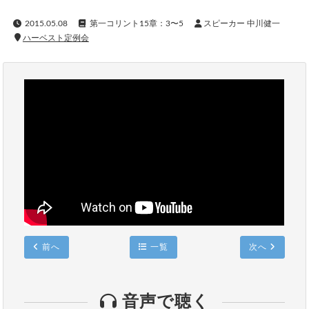
2015.05.08
第一コリント15章：3〜5
スピーカー 中川健一
ハーベスト定例会
前へ
一覧
次へ
音声で聴く